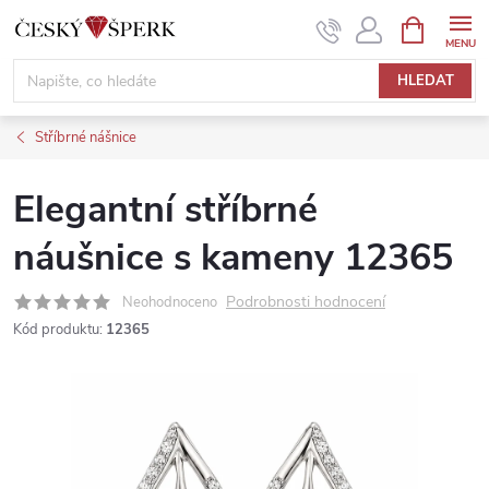
Přejít
NÁKUPNÍ
KOŠÍK
na
obsah
HLEDAT
Stříbrné nášnice
Elegantní stříbrné
náušnice s kameny 12365
Podrobnosti hodnocení
Neohodnoceno
Kód produktu:
12365