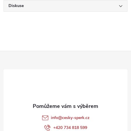
Diskuse
Z
á
p
a
t
info
@
cesky-sperk.cz
í
+420 734 818 599