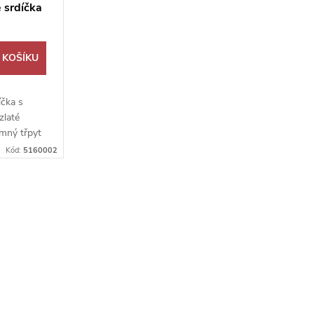
 srdíčka
 KOŠÍKU
íčka s
zlaté
emný třpyt
Kód:
5160002