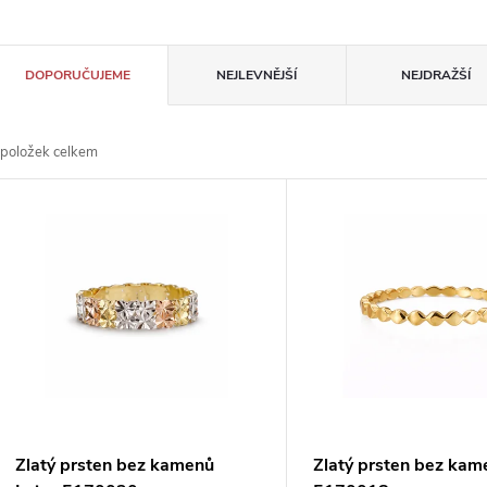
Ř
DOPORUČUJEME
NEJLEVNĚJŠÍ
NEJDRAŽŠÍ
a
položek celkem
z
V
e
ý
n
p
p
s
r
p
Zlatý prsten bez kamenů
Zlatý prsten bez kam