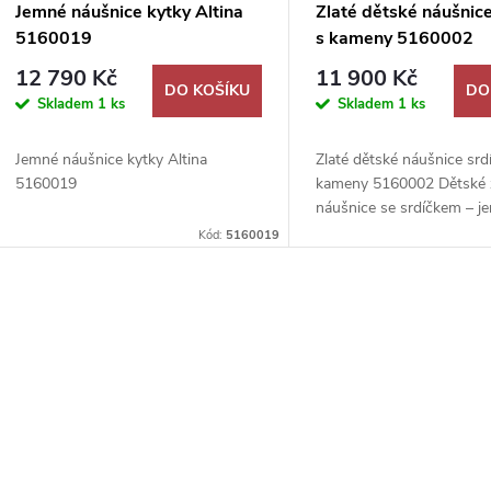
Jemné náušnice kytky Altina
Zlaté dětské náušnice
5160019
s kameny 5160002
12 790 Kč
11 900 Kč
DO KOŠÍKU
DO
Skladem
1 ks
Skladem
1 ks
Jemné náušnice kytky Altina
Zlaté dětské náušnice srd
5160019
kameny 5160002 Dětské 
náušnice se srdíčkem – j
a srdíčkový design
Kód:
5160019
O
v
á