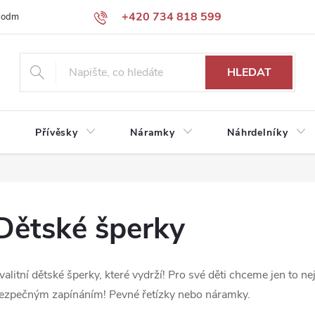
+420 734 818 599
podmínky
Podmínky ochrany osobních údajů
HLEDAT
Přívěsky
Náramky
Náhrdelníky
Dětské šperky
valitní dětské šperky, které vydrží! Pro své děti chceme jen to ne
ezpečným zapínáním! Pevné řetízky nebo náramky.