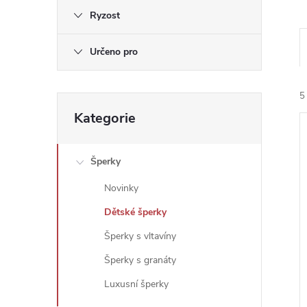
e
Ryzost
l
Určeno pro
5
Přeskočit
Kategorie
kategorie
Šperky
Novinky
í
Dětské šperky
i
Šperky s vltavíny
Šperky s granáty
Luxusní šperky