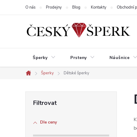
Přejít
O nás
Prodejny
Blog
Kontakty
Obchodní 
na
obsah
Šperky
Prsteny
Náušnice
Šperky
Dětské šperky
Domů
P
o
K
Dle ceny
s
b