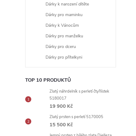
Dárky k narození dítěte
Dárky pro maminku
Dárky k Vánocům
Dárky pro manželku
Dárky pro dceru
Dárky pro přítelkyni
TOP 10 PRODUKTŮ
Zlatý náhrdelník s perletí čtyřlístek
5180017
19 900 Kč
Zlatý prsten s perletí 5170005
15 500 Kč
Jemný prsten z bílého zlata Dielleza