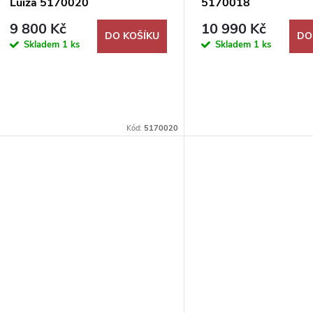
o
Luiza 5170020
5170018
r
9 800 Kč
10 990 Kč
d
DO KOŠÍKU
DO
Skladem
1 ks
Skladem
1 ks
o
u
d
k
u
Kód:
5170020
t
k
ů
t
ů