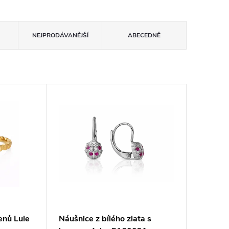
NEJPRODÁVANĚJŠÍ
ABECEDNĚ
enů Lule
Náušnice z bílého zlata s