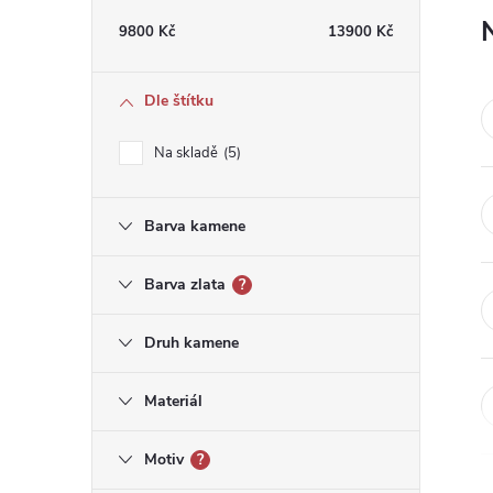
t
9800
Kč
13900
Kč
r
Dle štítku
a
Na skladě
5
n
Barva kamene
n
í
Barva zlata
?
p
Druh kamene
a
Materiál
n
Motiv
?