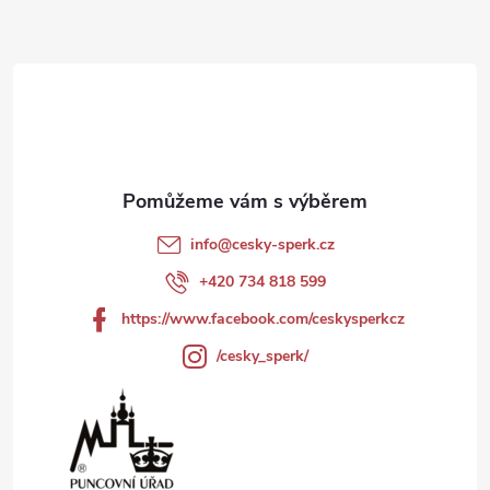
Z
á
d
á
a
p
c
a
í
t
p
info
@
cesky-sperk.cz
r
í
+420 734 818 599
v
https://www.facebook.com/ceskysperkcz
k
/cesky_sperk/
y
v