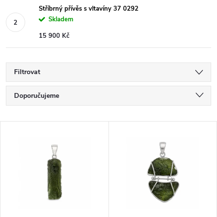
Stříbrný přívěs s vltavíny 37 0292
Skladem
15 900 Kč
Filtrovat
Ř
Doporučujeme
a
Nejlevnější
V
Nejdražší
z
ý
Nejprodávanější
e
p
Abecedně
n
i