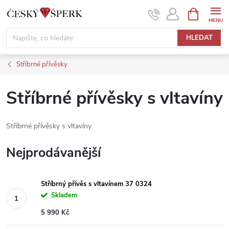
Přejít
NÁKUPNÍ
KOŠÍK
na
obsah
HLEDAT
Stříbrné přívěsky
Stříbrné přívěsky s vltavíny
Stříbrné přívěsky s vltavíny
Nejprodávanější
Stříbrný přívěs s vltavínem 37 0324
Skladem
5 990 Kč