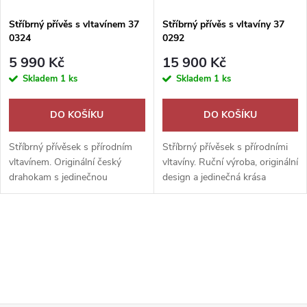
í
s
p
Stříbrný přívěs s vltavínem 37
Stříbrný přívěs s vltavíny 37
0324
0292
p
r
5 990 Kč
15 900 Kč
r
Skladem
1 ks
Skladem
1 ks
o
o
DO KOŠÍKU
DO KOŠÍKU
d
d
Stříbrný přívěsek s přírodním
Stříbrný přívěsek s přírodními
u
vltavínem. Originální český
vltavíny. Ruční výroba, originální
drahokam s jedinečnou
design a jedinečná krása
u
strukturou, ruční zpracování a
českého drahokamu s
k
certifikát pravosti.
certifikátem pravosti.
k
O
t
t
v
ů
ů
l