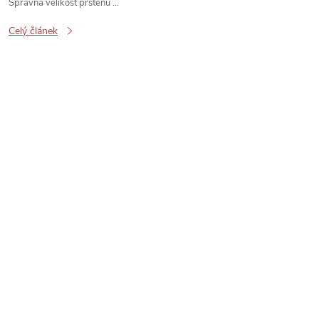
Správná velikost prstenu ...
Celý článek