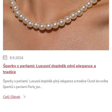
s
č
l
á
n
8.9.2024
k
Šperky s perlami: Luxusní doplněk plný elegance a
tradice
ů
Šperky s perlami: Luxusní doplněk plný elegance a tradice Úvod do světa
šperků s perlami Perly jso...
Celý článek