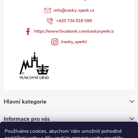
r
t
info
@
cesky-sperk.cz
v
í
+420 734 818 599
k
https://www.facebook.com/ceskysperkcz
y
/cesky_sperk/
v
ý
p
i
s
Hlavní kategorie
u
Informace pro vás
Používáme cookies, abychom Vám umožnili pohodlné
Přijímáme online platby