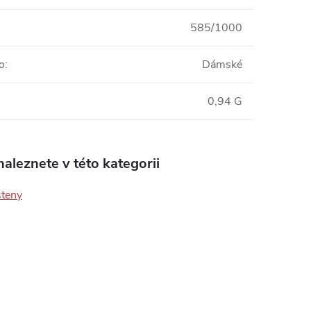
585/1000
o
:
Dámské
0,94 G
aleznete v této kategorii
steny