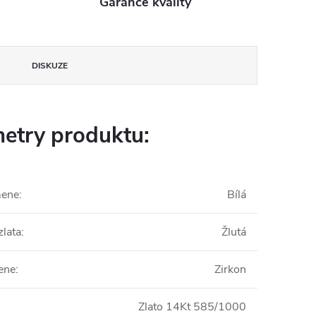
Garance kvality
DISKUZE
etry produktu:
mene
:
Bílá
zlata
:
Žlutá
ene
:
Zirkon
Zlato 14Kt 585/1000