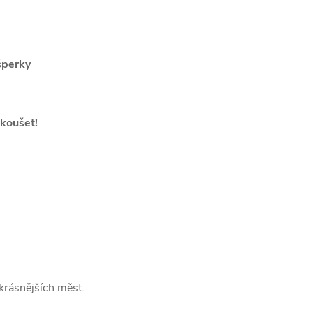
šperky
koušet!
krásnějších měst.