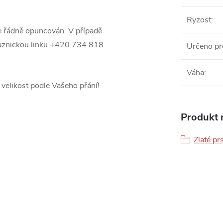
Ryzost
:
e řádně opuncován. V případě
ákaznickou linku +420 734 818
Určeno pr
Váha
:
velikost podle Vašeho přání!
Produkt n
Zlaté pr