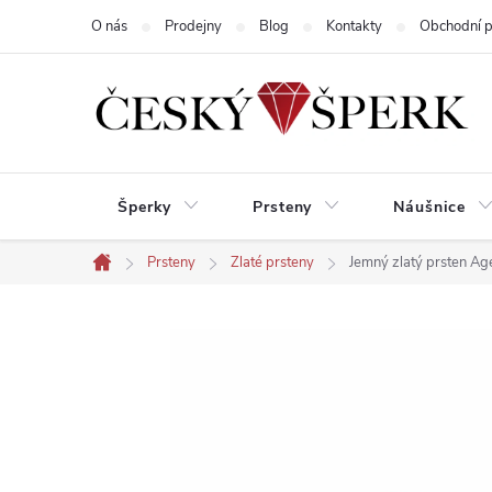
Přejít
O nás
Prodejny
Blog
Kontakty
Obchodní 
na
obsah
Šperky
Prsteny
Náušnice
Prsteny
Zlaté prsteny
Jemný zlatý prsten A
Domů