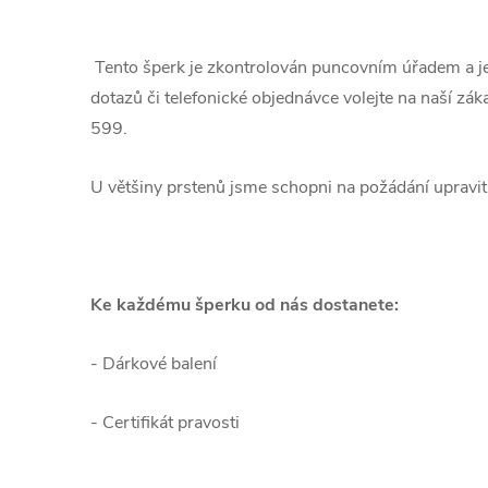
Tento šperk je zkontrolován puncovním úřadem a j
dotazů či telefonické objednávce volejte na naší z
599.
U většiny prstenů jsme schopni na požádání upravit 
Ke každému šperku od nás dostanete:
- Dárkové balení
- Certifikát pravosti