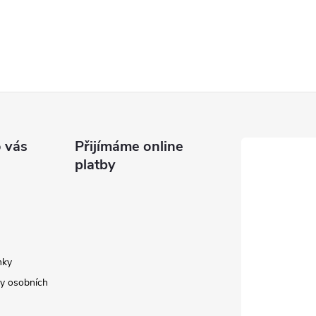
 vás
Přijímáme online
platby
nky
y osobních