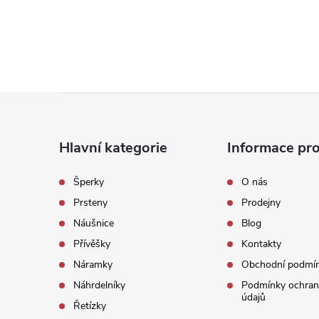
Z
á
Hlavní kategorie
Informace pro
p
Šperky
O nás
Prsteny
Prodejny
a
Náušnice
Blog
t
Přívěšky
Kontakty
Náramky
Obchodní podmí
í
Náhrdelníky
Podmínky ochran
údajů
Řetízky