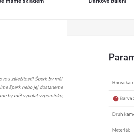
še máme skladem
Dárkové balení
Param
ovou záležitostí! Šperk by měl
Barva ka
íme šperk nebo jej dostaneme
áme by měl vyvolat vzpomínku,
Barva 
?
Druh kam
Materiál
: