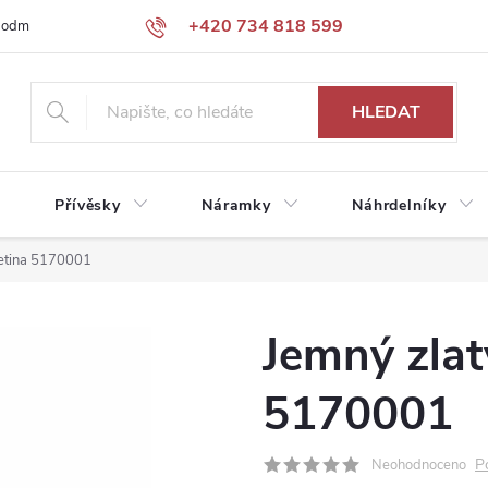
+420 734 818 599
podmínky
Podmínky ochrany osobních údajů
HLEDAT
Přívěsky
Náramky
Náhrdelníky
getina 5170001
Jemný zlat
5170001
P
Neohodnoceno