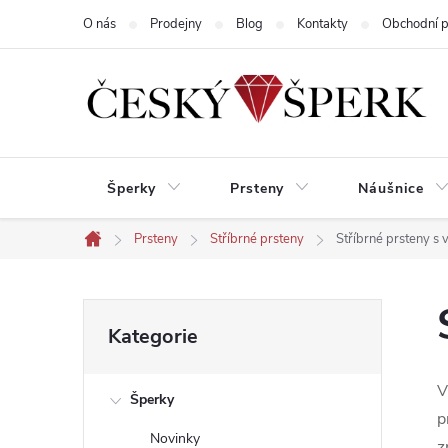
Přejít
O nás
Prodejny
Blog
Kontakty
Obchodní 
na
obsah
Šperky
Prsteny
Náušnice
Prsteny
Stříbrné prsteny
Stříbrné prsteny s v
Domů
P
Přeskočit
Kategorie
kategorie
o
V
Šperky
s
p
Novinky
z