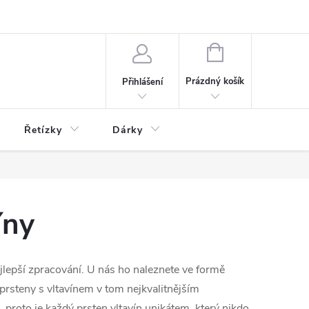
NÁKUPNÍ
KOŠÍK
Prázdný košík
Přihlášení
Řetízky
Dárky
íny
nejlepší zpracování. U nás ho naleznete ve formě
 prsteny s vltavínem
v tom nejkvalitnějším
, proto je každý prsten vltavín unikátem, který nikdo