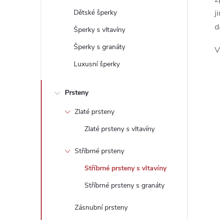
t
Dětské šperky
j
d
r
Šperky s vltavíny
Šperky s granáty
V
a
Luxusní šperky
n
Prsteny
n
Zlaté prsteny
í
Zlaté prsteny s vltavíny
p
Stříbrné prsteny
Stříbrné prsteny s vltavíny
a
Stříbrné prsteny s granáty
n
Zásnubní prsteny