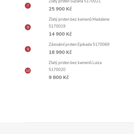
Zlatý prsten Suzana 5170021
25 900 Kč
Zlatý prsten bez kamenů Madalene
5170019
14 900 Kč
Zásnubní prsten Epikada 5170069
18 990 Kč
Zlatý prsten bez kamenů Luiza
5170020
9 800 Kč
Z