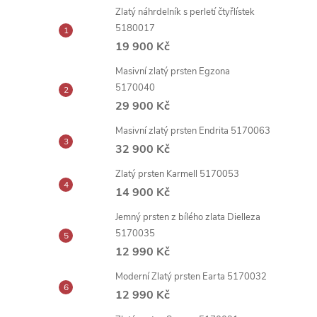
Zlatý náhrdelník s perletí čtyřlístek
5180017
19 900 Kč
Masivní zlatý prsten Egzona
5170040
29 900 Kč
Masivní zlatý prsten Endrita 5170063
32 900 Kč
Zlatý prsten Karmell 5170053
14 900 Kč
Jemný prsten z bílého zlata Dielleza
5170035
12 990 Kč
Moderní Zlatý prsten Earta 5170032
12 990 Kč