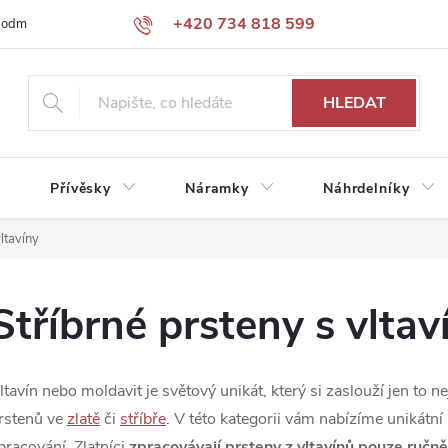
+420 734 818 599
podmínky
Podmínky ochrany osobních údajů
HLEDAT
Přívěsky
Náramky
Náhrdelníky
ltavíny
Stříbrné prsteny s vltav
ltavín nebo moldavit je světový unikát, který si zaslouží jen to 
rstenů ve
zlatě
či
stříbře
. V této kategorii vám nabízíme unikátní
pracování. Zlatníci
zpracovávají prsteny z vltavínů pouze ručně