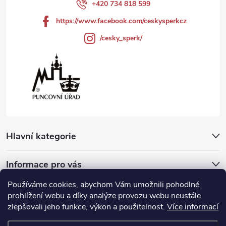
í
+420 734 818 599
https://www.facebook.com/ceskysperkcz
/cesky_sperk/
Hlavní kategorie
Informace pro vás
Používáme cookies, abychom Vám umožnili pohodlné
Přijímáme online platby
prohlížení webu a díky analýze provozu webu neustále
zlepšovali jeho funkce, výkon a použitelnost.
Více informací