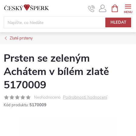
Přejít
NÁKUPNÍ
KOŠÍK
na
obsah
HLEDAT
Zlaté prsteny
Prsten se zeleným
Achátem v bílém zlatě
5170009
Podrobnosti hodnocení
Neohodnoceno
Kód produktu:
5170009