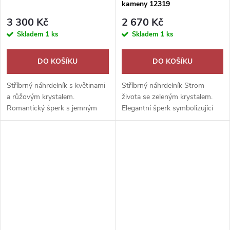
kameny 12319
3 300 Kč
2 670 Kč
Skladem
1 ks
Skladem
1 ks
DO KOŠÍKU
DO KOŠÍKU
Stříbrný náhrdelník s květinami
Stříbrný náhrdelník Strom
a růžovým krystalem.
života se zeleným krystalem.
Romantický šperk s jemným
Elegantní šperk symbolizující
třpytem, který podtrhne
sílu, harmonii a krásu přírody
eleganci a ženský půvab.
pro každý den.