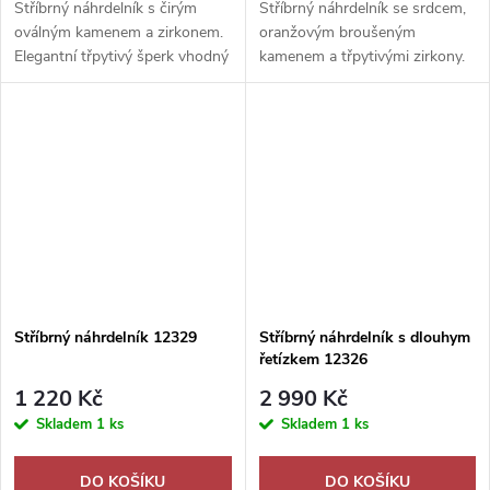
Stříbrný náhrdelník s čirým
Stříbrný náhrdelník se srdcem,
oválným kamenem a zirkonem.
oranžovým broušeným
Elegantní třpytivý šperk vhodný
kamenem a třpytivými zirkony.
jako romantický dárek.
Romantický dárek plný lesku.
Stříbrný náhrdelník 12329
Stříbrný náhrdelník s dlouhym
řetízkem 12326
1 220 Kč
2 990 Kč
Skladem
1 ks
Skladem
1 ks
DO KOŠÍKU
DO KOŠÍKU