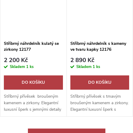
Stříbrný náhrdelník kulatý se
Stříbrný náhrdelník s kameny
zirkony 12177
ve tvaru kapky 12176
2 200 Kč
2 890 Kč
Skladem
1 ks
Skladem
1 ks
DO KOŠÍKU
DO KOŠÍKU
Stříbrný přívěsek broušeným
Stříbrný přívěsek s tmavým
kamenem a zirkony. Elegantní
broušeným kamenem a zirkony.
luxusní šperk s jemnými detaily
Elegantní luxusní šperk s
a výrazným třpytem.
jemnými detaily a výrazným
třpytem.