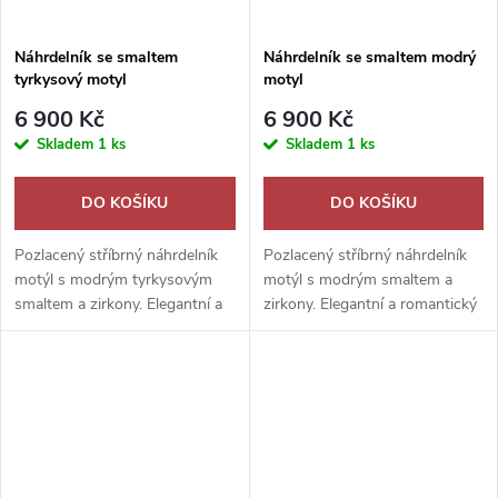
Náhrdelník se smaltem
Náhrdelník se smaltem modrý
tyrkysový motyl
motyl
6 900 Kč
6 900 Kč
Skladem
1 ks
Skladem
1 ks
DO KOŠÍKU
DO KOŠÍKU
Pozlacený stříbrný náhrdelník
Pozlacený stříbrný náhrdelník
motýl s modrým tyrkysovým
motýl s modrým smaltem a
smaltem a zirkony. Elegantní a
zirkony. Elegantní a romantický
romantický šperk pro
šperk pro každodenní nošení i
každodenní nošení i výjimečné
výjimečné chvíle.
chvíle.