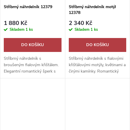
Stříbrný náhrdelník 12379
Stříbrný náhrdelník motýl
12378
1 880 Kč
2 340 Kč
Skladem
1 ks
Skladem
1 ks
DO KOŠÍKU
DO KOŠÍKU
Stříbrný náhrdelník s
Stříbrný náhrdelník s fialovými
broušeným fialovým křišťálem.
křišťálovými motýly, květinami a
Elegantní romantický šperk s
čirými kamínky. Romantický
nádhernými odlesky, ideální jako
třpytivý šperk jako krásný
dárek z lásky.
dárek.