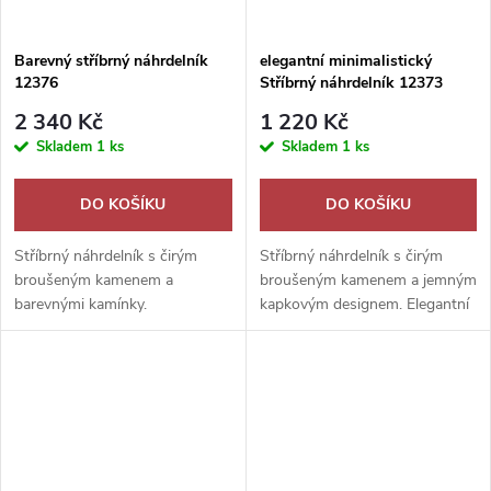
Barevný stříbrný náhrdelník
elegantní minimalistický
12376
Stříbrný náhrdelník 12373
2 340 Kč
1 220 Kč
Skladem
1 ks
Skladem
1 ks
DO KOŠÍKU
DO KOŠÍKU
Stříbrný náhrdelník s čirým
Stříbrný náhrdelník s čirým
broušeným kamenem a
broušeným kamenem a jemným
barevnými kamínky.
kapkovým designem. Elegantní
Romantický třpytivý šperk,
romantický šperk, ideální jako
ideální jako dárek z lásky.
dárek.