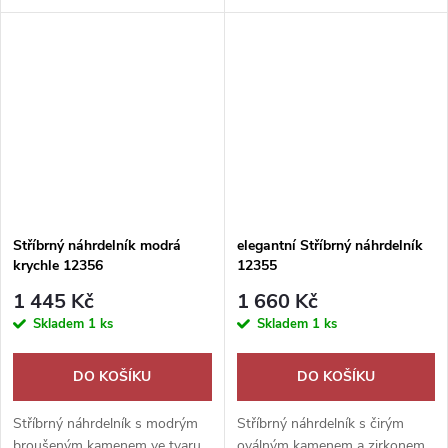
jako krásný romantický dárek.
šperk jako krásný dárek.
Stříbrný náhrdelník modrá
elegantní Stříbrný náhrdelník
krychle 12356
12355
1 445 Kč
1 660 Kč
Skladem
1 ks
Skladem
1 ks
DO KOŠÍKU
DO KOŠÍKU
Stříbrný náhrdelník s modrým
Stříbrný náhrdelník s čirým
broušeným kamenem ve tvaru
oválným kamenem a zirkonem.