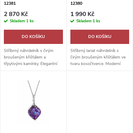
p
12381
12380
p
r
2 870 Kč
1 990 Kč
r
Skladem
1 ks
Skladem
1 ks
o
o
DO KOŠÍKU
DO KOŠÍKU
d
d
Stříbrný náhrdelník s čirým
Stříbrný lariat náhrdelník s
u
broušeným křišťálem a
čirým broušeným křišťálem ve
třpytivými kamínky. Elegantní
tvaru kosočtverce. Moderní
u
romantický šperk, ideální jako
elegantní šperk s oslnivým
k
dárek z lásky.
duhovým třpytem.
k
t
t
ů
ů