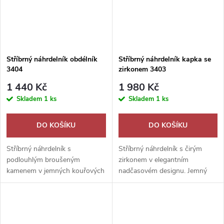
Stříbrný náhrdelník obdélník
Stříbrný náhrdelník kapka se
3404
zirkonem 3403
1 440 Kč
1 980 Kč
Skladem
1 ks
Skladem
1 ks
DO KOŠÍKU
DO KOŠÍKU
Stříbrný náhrdelník s
Stříbrný náhrdelník s čirým
podlouhlým broušeným
zirkonem v elegantním
kamenem v jemných kouřových
nadčasovém designu. Jemný
tónech. Elegantní šperk jako
třpytivý šperk jako romantický
krásný dárek.
dárek.