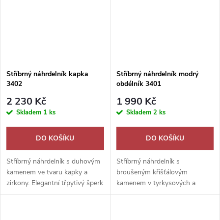
Stříbrný náhrdelník kapka
Stříbrný náhrdelník modrý
3402
obdélník 3401
2 230 Kč
1 990 Kč
Skladem
1 ks
Skladem
2 ks
DO KOŠÍKU
DO KOŠÍKU
Stříbrný náhrdelník s duhovým
Stříbrný náhrdelník s
kamenem ve tvaru kapky a
broušeným křišťálovým
zirkony. Elegantní třpytivý šperk
kamenem v tyrkysových a
jako romantický dárek.
modrozelených tónech.
Elegantní šperk jako krásný
dárek.