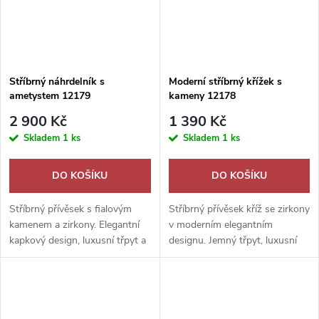
Stříbrný náhrdelník s
Moderní stříbrný křížek s
ametystem 12179
kameny 12178
2 900 Kč
1 390 Kč
Skladem
1 ks
Skladem
1 ks
DO KOŠÍKU
DO KOŠÍKU
Stříbrný přívěsek s fialovým
Stříbrný přívěsek kříž se zirkony
kamenem a zirkony. Elegantní
v moderním elegantním
kapkový design, luxusní třpyt a
designu. Jemný třpyt, luxusní
nadčasová krása.
vzhled a nadčasový styl.