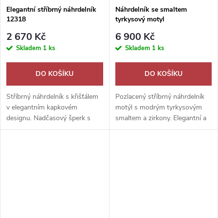
Elegantní stříbrný náhrdelník
Náhrdelník se smaltem
12318
tyrkysový motyl
2 670 Kč
6 900 Kč
Skladem
1 ks
Skladem
1 ks
DO KOŠÍKU
DO KOŠÍKU
Stříbrný náhrdelník s křišťálem
Pozlacený stříbrný náhrdelník
v elegantním kapkovém
motýl s modrým tyrkysovým
designu. Nadčasový šperk s
smaltem a zirkony. Elegantní a
jemným třpytem pro
romantický šperk pro
každodenní nošení i výjimečné
každodenní nošení i výjimečné
chvíle.
chvíle.