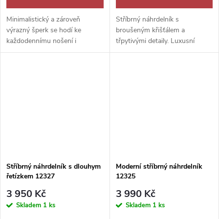
Minimalistický a zároveň
Stříbrný náhrdelník s
výrazný šperk se hodí ke
broušeným křišťálem a
každodennímu nošení i
třpytivými detaily. Luxusní
slavnostním příležitostem.
šperk s duhovými odlesky pro
výjimečné okamžiky i eleganci.
Stříbrný náhrdelník s dlouhym
Moderní stříbrný náhrdelník
řetízkem 12327
12325
3 950 Kč
3 990 Kč
Skladem
1 ks
Skladem
1 ks