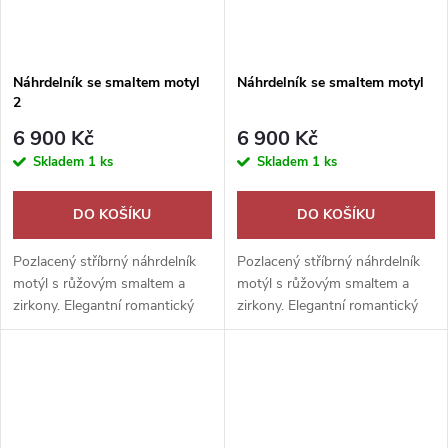
Náhrdelník se smaltem motyl
Náhrdelník se smaltem motyl
2
6 900 Kč
6 900 Kč
Skladem
1 ks
Skladem
1 ks
DO KOŠÍKU
DO KOŠÍKU
Pozlacený stříbrný náhrdelník
Pozlacený stříbrný náhrdelník
motýl s růžovým smaltem a
motýl s růžovým smaltem a
zirkony. Elegantní romantický
zirkony. Elegantní romantický
šperk, který rozzáří každý outfit
šperk, který rozzáří každý outfit
i výjimečný den.
i výjimečný den.