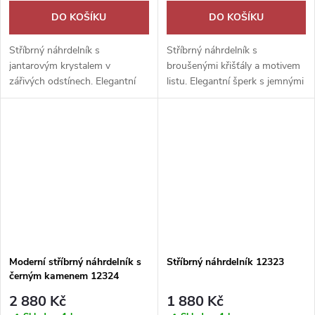
DO KOŠÍKU
DO KOŠÍKU
Stříbrný náhrdelník s
Stříbrný náhrdelník s
jantarovým krystalem v
broušenými křišťály a motivem
zářivých odstínech. Elegantní
listu. Elegantní šperk s jemnými
šperk s oslnivými odlesky pro
odlesky pro každodenní i
každý den i výjimečné chvíle.
slavnostní nošení.
Moderní stříbrný náhrdelník s
Stříbrný náhrdelník 12323
černým kamenem 12324
2 880 Kč
1 880 Kč