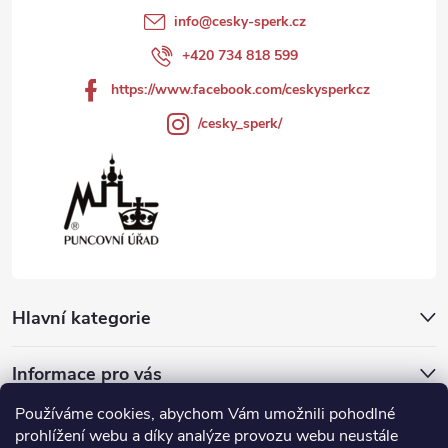
t
info
@
cesky-sperk.cz
y
í
+420 734 818 599
v
https://www.facebook.com/ceskysperkcz
ý
/cesky_sperk/
p
i
s
u
Hlavní kategorie
Informace pro vás
Používáme cookies, abychom Vám umožnili pohodlné
Přijímáme online platby
prohlížení webu a díky analýze provozu webu neustále