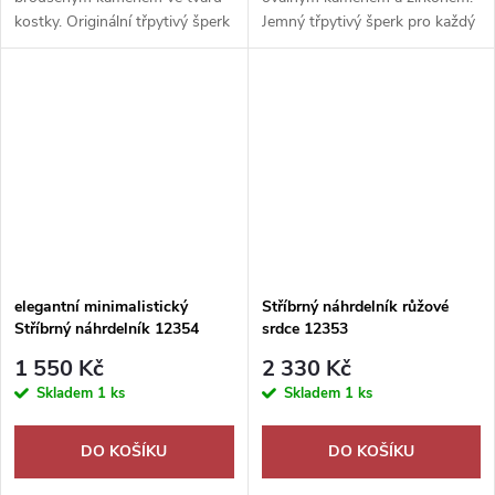
kostky. Originální třpytivý šperk
Jemný třpytivý šperk pro každý
jako krásný dárek.
den i romantický dárek.
elegantní minimalistický
Stříbrný náhrdelník růžové
Stříbrný náhrdelník 12354
srdce 12353
1 550 Kč
2 330 Kč
Skladem
1 ks
Skladem
1 ks
DO KOŠÍKU
DO KOŠÍKU