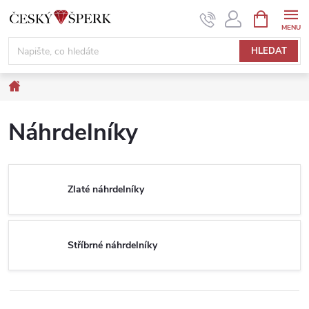
Přejít
NÁKUPNÍ
KOŠÍK
na
obsah
HLEDAT
Domů
Náhrdelníky
Zlaté náhrdelníky
Stříbrné náhrdelníky