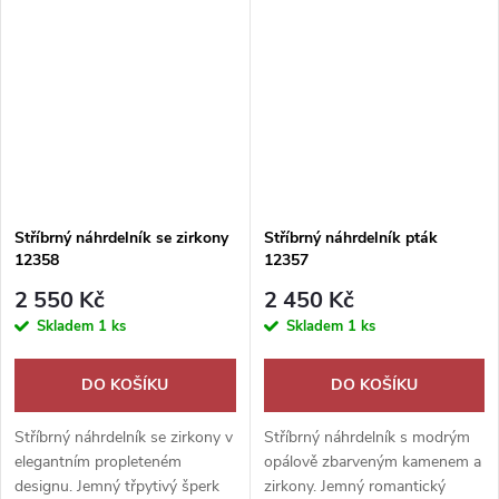
dárek.
dárek.
Stříbrný náhrdelník se zirkony
Stříbrný náhrdelník pták
12358
12357
2 550 Kč
2 450 Kč
Skladem
1 ks
Skladem
1 ks
DO KOŠÍKU
DO KOŠÍKU
Stříbrný náhrdelník se zirkony v
Stříbrný náhrdelník s modrým
elegantním propleteném
opálově zbarveným kamenem a
designu. Jemný třpytivý šperk
zirkony. Jemný romantický