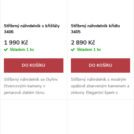
Stříbrný náhrdelník s křišťály
Stříbrný náhrdelník křídlo
3406
3405
1 990 Kč
2 890 Kč
Skladem
1 ks
Skladem
1 ks
DO KOŠÍKU
DO KOŠÍKU
Stříbrný náhrdelník se čtyřmi
Stříbrný náhrdelník s modrým
čtvercovými kameny v
opálově zbarveným kamenem a
jantarově zlatém tónu.
zirkony. Elegantní šperk s
Elegantní šperk s duhovým
jemným třpytem jako dárek z
leskem, ideální jako dárek.
lásky.