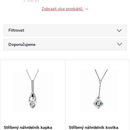
2 340 Kč
Zobrazit více produktů
Filtrovat
Ř
Doporučujeme
a
Nejlevnější
V
Nejdražší
z
ý
Nejprodávanější
e
p
Abecedně
n
i
í
s
Stříbrný náhrdelník kapka
Stříbrný náhrdelník kostka