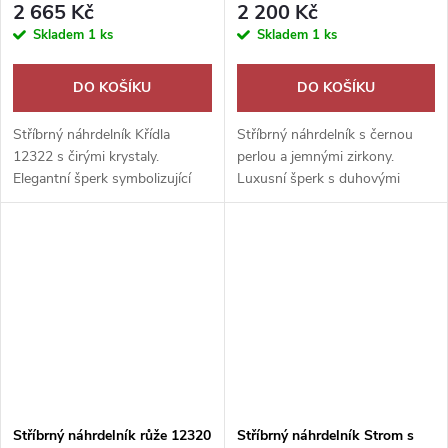
2 665 Kč
2 200 Kč
Skladem
1 ks
Skladem
1 ks
DO KOŠÍKU
DO KOŠÍKU
Stříbrný náhrdelník Křídla
Stříbrný náhrdelník s černou
12322 s čirými krystaly.
perlou a jemnými zirkony.
Elegantní šperk symbolizující
Luxusní šperk s duhovými
svobodu, lehkost a ochranu pro
odlesky, který podtrhne
každou příležitost.
eleganci každé ženy.
Stříbrný náhrdelník růže 12320
Stříbrný náhrdelník Strom s