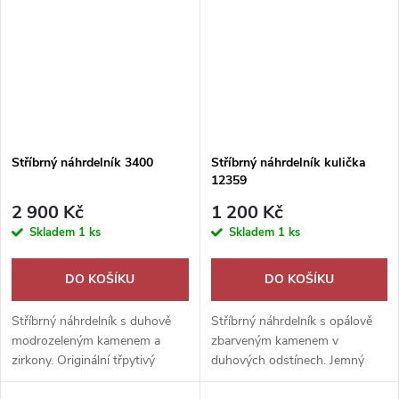
Stříbrný náhrdelník 3400
Stříbrný náhrdelník kulička
12359
2 900 Kč
1 200 Kč
Skladem
1 ks
Skladem
1 ks
DO KOŠÍKU
DO KOŠÍKU
Stříbrný náhrdelník s duhově
Stříbrný náhrdelník s opálově
modrozeleným kamenem a
zbarveným kamenem v
zirkony. Originální třpytivý
duhových odstínech. Jemný
šperk jako krásný romantický
romantický šperk jako krásný