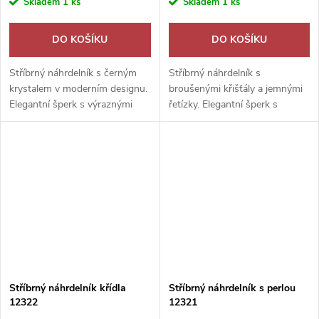
Skladem
1 ks
Skladem
1 ks
DO KOŠÍKU
DO KOŠÍKU
Stříbrný náhrdelník s černým
Stříbrný náhrdelník s
krystalem v moderním designu.
broušenými křišťály a jemnými
Elegantní šperk s výraznými
řetízky. Elegantní šperk s
liniemi pro každodenní nošení i
třpytivými odlesky pro každý
slavnostní chvíle.
den i výjimečné chvíle.
Stříbrný náhrdelník křídla
Stříbrný náhrdelník s perlou
12322
12321