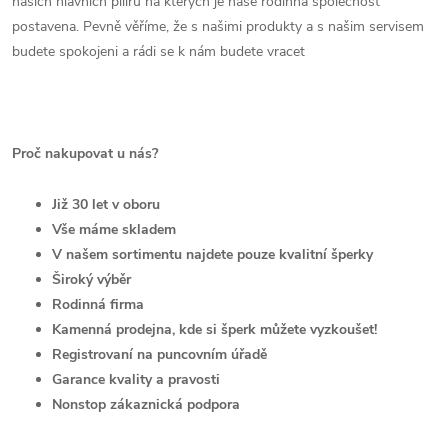
našich hlavních pilířů na kterých je naše rodinná společnost
postavena. Pevně věříme, že s našimi produkty a s našim servisem
budete spokojeni a rádi se k nám budete vracet
Proč nakupovat u nás?
Již 30 let v oboru
Vše máme skladem
V našem sortimentu najdete pouze kvalitní šperky
Široký výběr
Rodinná firma
Kamenná prodejna, kde si šperk můžete vyzkoušet!
Registrovaní na puncovním úřadě
Garance kvality a pravosti
Nonstop zákaznická podpora