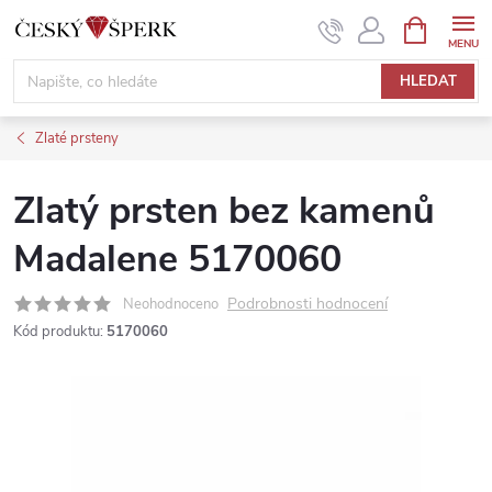
Přejít
NÁKUPNÍ
KOŠÍK
na
obsah
HLEDAT
Zlaté prsteny
Zlatý prsten bez kamenů
Madalene 5170060
Podrobnosti hodnocení
Neohodnoceno
Kód produktu:
5170060