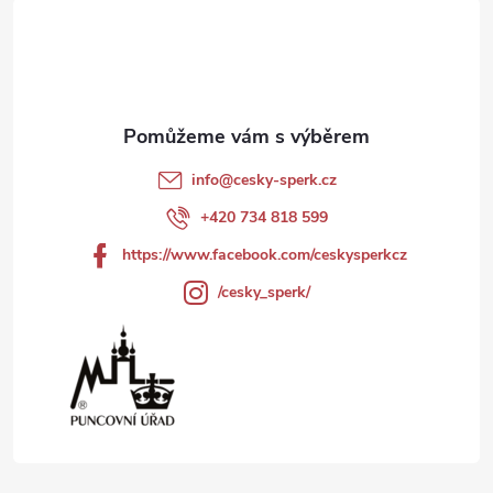
á
p
a
t
info
@
cesky-sperk.cz
í
+420 734 818 599
https://www.facebook.com/ceskysperkcz
/cesky_sperk/