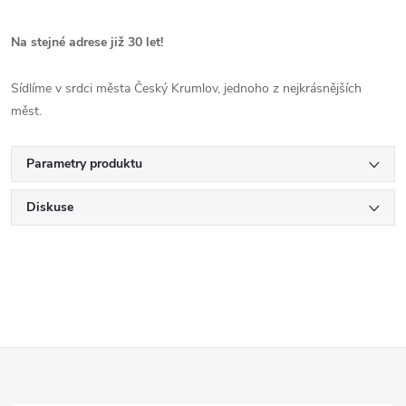
Na stejné adrese již 30 let!
Sídlíme v srdci města Český Krumlov, jednoho z nejkrásnějších
měst.
Parametry produktu
Diskuse
Z