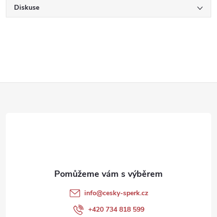
Diskuse
Z
á
p
a
t
info
@
cesky-sperk.cz
í
+420 734 818 599