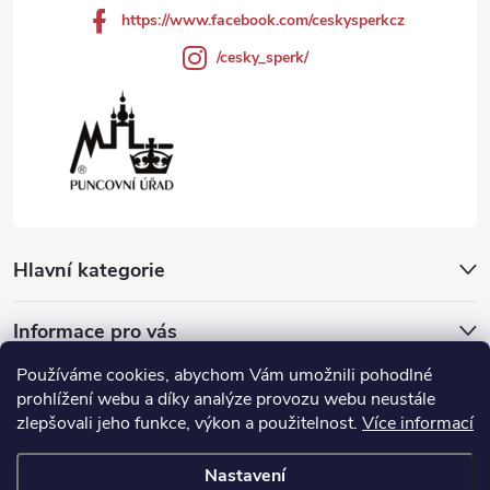
https://www.facebook.com/ceskysperkcz
/cesky_sperk/
Hlavní kategorie
Informace pro vás
Používáme cookies, abychom Vám umožnili pohodlné
Přijímáme online platby
prohlížení webu a díky analýze provozu webu neustále
zlepšovali jeho funkce, výkon a použitelnost.
Více informací
Nastavení