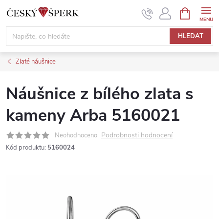
Přejít
NÁKUPNÍ
KOŠÍK
na
obsah
HLEDAT
Zlaté náušnice
Náušnice z bílého zlata s
kameny Arba 5160021
Podrobnosti hodnocení
Neohodnoceno
Kód produktu:
5160024