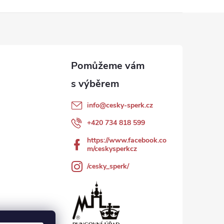
info
@
cesky-sperk.cz
+420 734 818 599
https://www.facebook.co
m/ceskysperkcz
/cesky_sperk/