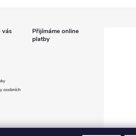
 vás
Přijímáme online
platby
nky
y osobních