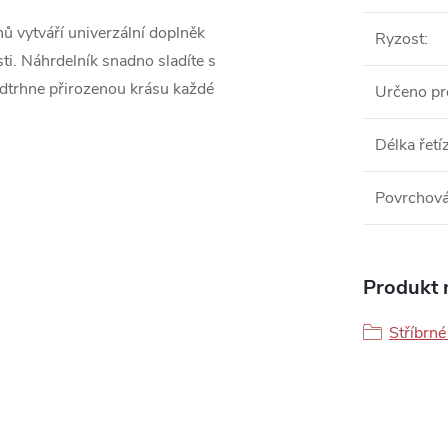
ů vytváří univerzální doplněk
Ryzost
:
ti. Náhrdelník snadno sladíte s
odtrhne přirozenou krásu každé
Určeno pr
Délka řetí
Povrchová
Produkt n
Stříbrné