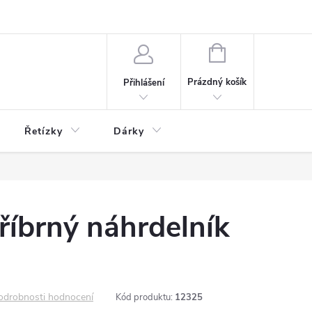
NÁKUPNÍ
KOŠÍK
Prázdný košík
Přihlášení
Řetízky
Dárky
říbrný náhrdelník
odrobnosti hodnocení
Kód produktu:
12325