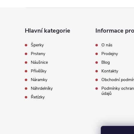
Z
á
Hlavní kategorie
Informace pro
p
Šperky
O nás
Prsteny
Prodejny
a
Náušnice
Blog
t
Přívěšky
Kontakty
Náramky
Obchodní podmí
í
Náhrdelníky
Podmínky ochran
údajů
Řetízky