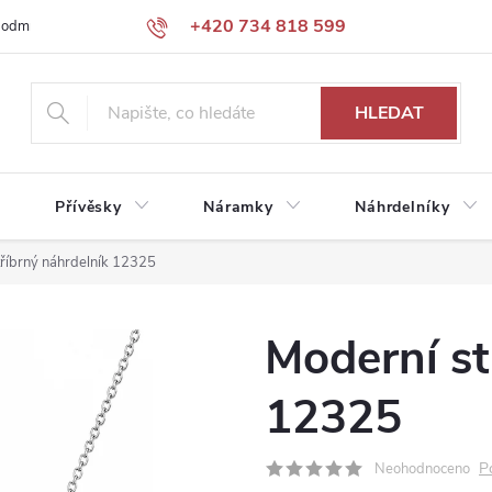
+420 734 818 599
podmínky
Podmínky ochrany osobních údajů
HLEDAT
Přívěsky
Náramky
Náhrdelníky
tříbrný náhrdelník 12325
Moderní st
12325
P
Neohodnoceno