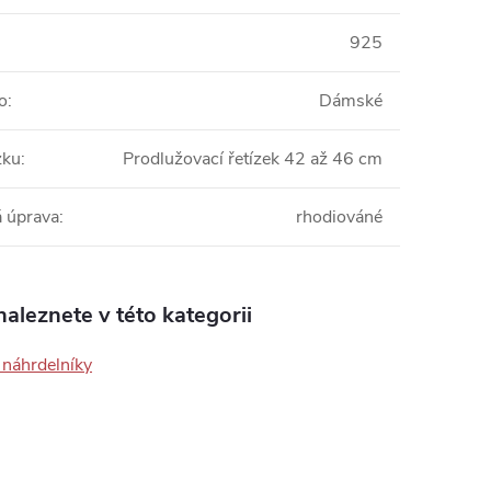
925
o
:
Dámské
zku
:
Prodlužovací řetízek 42 až 46 cm
 úprava
:
rhodiováné
aleznete v této kategorii
 náhrdelníky