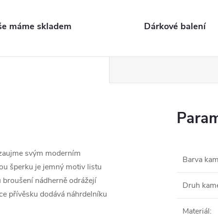
še máme skladem
Dárkové balení
Param
ly zaujme svým moderním
Barva ka
u šperku je jemný motiv listu
mu broušení nádherně odrážejí
Druh kam
kce přívěsku dodává náhrdelníku
Materiál
: