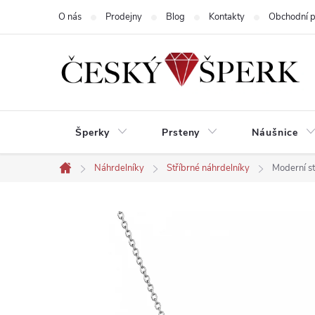
Přejít
O nás
Prodejny
Blog
Kontakty
Obchodní 
na
obsah
Šperky
Prsteny
Náušnice
Náhrdelníky
Stříbrné náhrdelníky
Moderní s
Domů