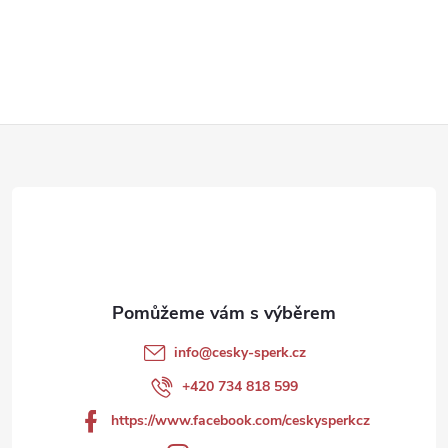
Z
á
p
a
t
info
@
cesky-sperk.cz
í
+420 734 818 599
https://www.facebook.com/ceskysperkcz