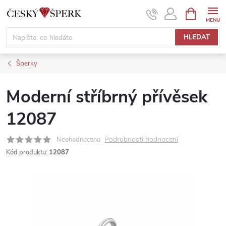
Přejít
NÁKUPNÍ
KOŠÍK
na
obsah
HLEDAT
Šperky
Moderní stříbrný přívěsek
12087
Podrobnosti hodnocení
Neohodnoceno
Kód produktu:
12087