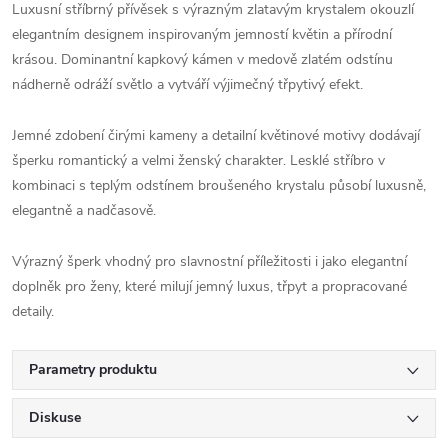
Luxusní stříbrný přívěsek s výrazným zlatavým krystalem okouzlí
elegantním designem inspirovaným jemností květin a přírodní
krásou. Dominantní kapkový kámen v medově zlatém odstínu
nádherně odráží světlo a vytváří výjimečný třpytivý efekt.
Jemné zdobení čirými kameny a detailní květinové motivy dodávají
šperku romantický a velmi ženský charakter. Lesklé stříbro v
kombinaci s teplým odstínem broušeného krystalu působí luxusně,
elegantně a nadčasově.
Výrazný šperk vhodný pro slavnostní příležitosti i jako elegantní
doplněk pro ženy, které milují jemný luxus, třpyt a propracované
detaily.
Parametry produktu
Diskuse