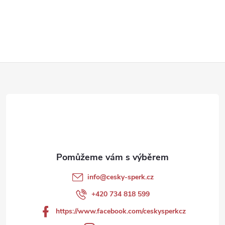
Z
á
p
a
t
info
@
cesky-sperk.cz
í
+420 734 818 599
https://www.facebook.com/ceskysperkcz