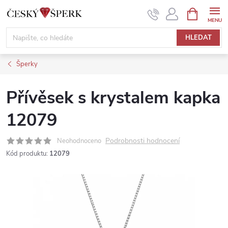
Přejít
NÁKUPNÍ
KOŠÍK
na
obsah
HLEDAT
Šperky
Přívěsek s krystalem kapka
12079
Podrobnosti hodnocení
Neohodnoceno
Kód produktu:
12079