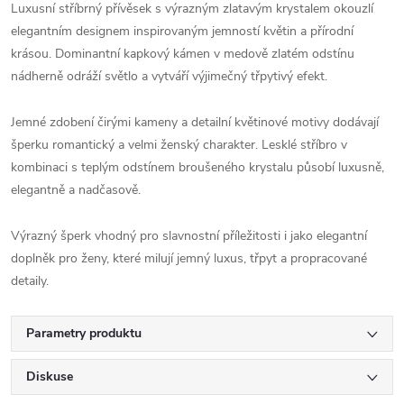
Luxusní stříbrný přívěsek s výrazným zlatavým krystalem okouzlí
elegantním designem inspirovaným jemností květin a přírodní
krásou. Dominantní kapkový kámen v medově zlatém odstínu
nádherně odráží světlo a vytváří výjimečný třpytivý efekt.
Jemné zdobení čirými kameny a detailní květinové motivy dodávají
šperku romantický a velmi ženský charakter. Lesklé stříbro v
kombinaci s teplým odstínem broušeného krystalu působí luxusně,
elegantně a nadčasově.
Výrazný šperk vhodný pro slavnostní příležitosti i jako elegantní
doplněk pro ženy, které milují jemný luxus, třpyt a propracované
detaily.
Parametry produktu
Diskuse