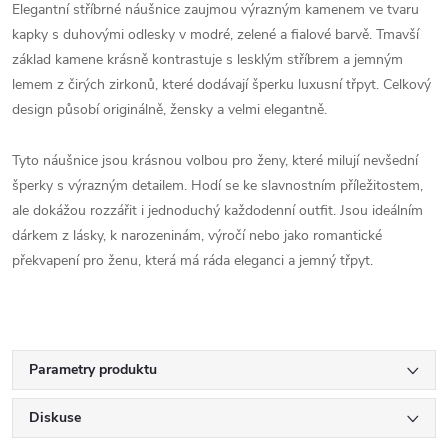
Elegantní stříbrné náušnice zaujmou výrazným kamenem ve tvaru
kapky s duhovými odlesky v modré, zelené a fialové barvě. Tmavší
základ kamene krásně kontrastuje s lesklým stříbrem a jemným
lemem z čirých zirkonů, které dodávají šperku luxusní třpyt. Celkový
design působí originálně, žensky a velmi elegantně.
Tyto náušnice jsou krásnou volbou pro ženy, které milují nevšední
šperky s výrazným detailem. Hodí se ke slavnostním příležitostem,
ale dokážou rozzářit i jednoduchý každodenní outfit. Jsou ideálním
dárkem z lásky, k narozeninám, výročí nebo jako romantické
překvapení pro ženu, která má ráda eleganci a jemný třpyt.
Parametry produktu
Diskuse