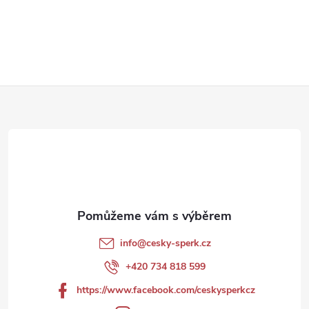
Z
á
p
a
t
info
@
cesky-sperk.cz
í
+420 734 818 599
https://www.facebook.com/ceskysperkcz