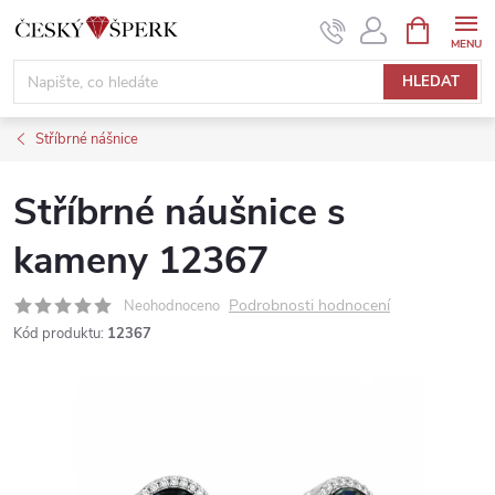
Přejít
NÁKUPNÍ
KOŠÍK
na
obsah
HLEDAT
Stříbrné nášnice
Stříbrné náušnice s
kameny 12367
Podrobnosti hodnocení
Neohodnoceno
Kód produktu:
12367