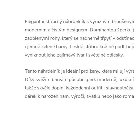
Elegantní stříbrný náhrdelník s výrazným broušen
moderním a čistým designem. Dominantou šperku j
zaoblenými rohy, který se nádherně třpytí v odstíne
i jemně zelené barvy. Lesklé stříbro krásně podtrhu
vyniknout jeho zajímavý tvar i světelné odlesky.
Tento náhrdelník je ideální pro ženy, které milují výr
Díky svěžím barvám působí šperk moderně, luxusn
takže skvěle doplní každodenní outfit i slavnostnějš
dárek k narozeninám, výročí, svátku nebo jako roman