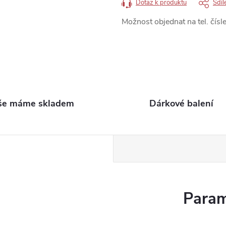
Dotaz k produktu
Sdíl
Možnost objednat na tel. čísle
še máme skladem
Dárkové balení
Param