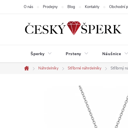
Přejít
O nás
Prodejny
Blog
Kontakty
Obchodní 
na
obsah
Šperky
Prsteny
Náušnice
Náhrdelníky
Stříbrné náhrdelníky
Stříbrný 
Domů