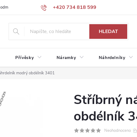
+420 734 818 599
podmínky
Podmínky ochrany osobních údajů
HLEDAT
Přívěsky
Náramky
Náhrdelníky
náhrdelník modrý obdélník 3401
Stříbrný n
obdélník 
P
Neohodnoceno