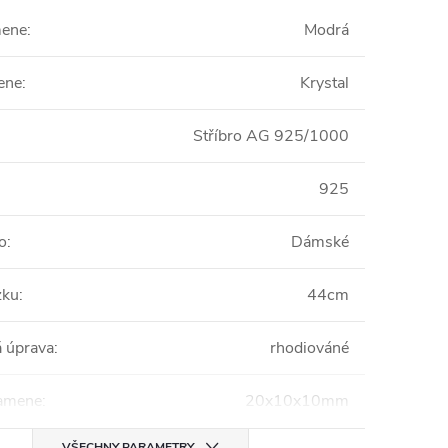
mene
:
Modrá
ene
:
Krystal
Stříbro AG 925/1000
925
o
:
Dámské
zku
:
44cm
 úprava
:
rhodiováné
amene
:
20x10x10mm
VŠECHNY PARAMETRY