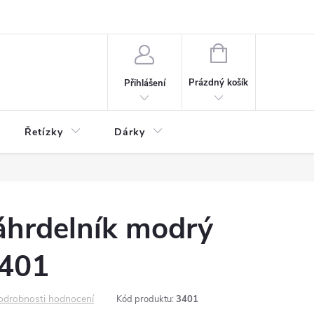
NÁKUPNÍ
KOŠÍK
Prázdný košík
Přihlášení
Řetízky
Dárky
áhrdelník modrý
3401
odrobnosti hodnocení
Kód produktu:
3401