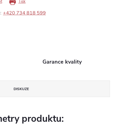
et
Tisk
:
+420 734 818 599
Garance kvality
DISKUZE
etry produktu: