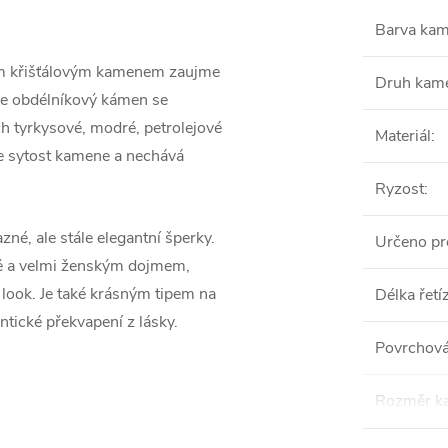
Barva ka
ým křišťálovým kamenem zaujme
Druh kam
e obdélníkový kámen se
ch tyrkysové, modré, petrolejové
Materiál
:
je sytost kamene a nechává
Ryzost
:
azné, ale stále elegantní šperky.
Určeno pr
ě a velmi ženským dojmem,
í look. Je také krásným tipem na
Délka řetí
tické překvapení z lásky.
Povrchová
Rozměr k