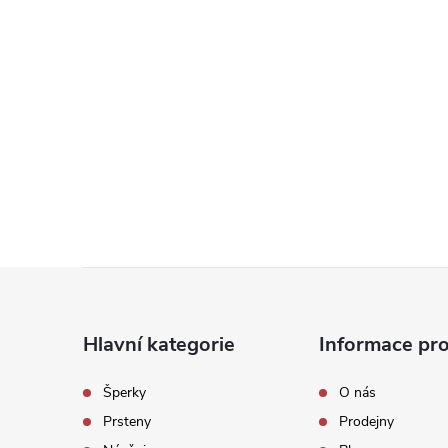
Z
á
Hlavní kategorie
Informace pro
p
Šperky
O nás
Prsteny
Prodejny
a