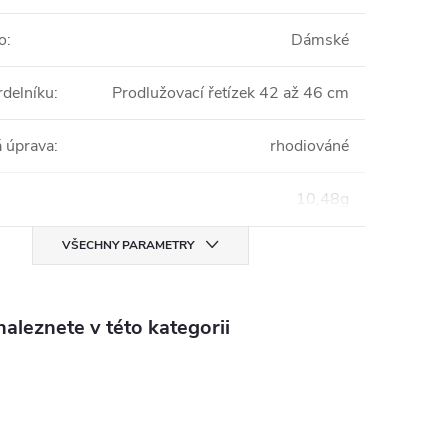
o
:
Dámské
rdelníku
:
Prodlužovací řetízek 42 až 46 cm
 úprava
:
rhodiováné
10,48g
VŠECHNY PARAMETRY
aleznete v této kategorii