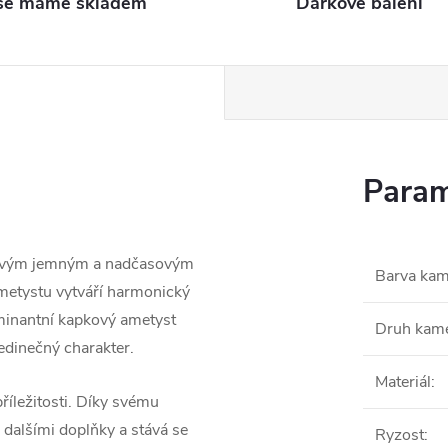
še máme skladem
Dárkové balení
Param
e svým jemným a nadčasovým
Barva ka
ametystu vytváří harmonický
ominantní kapkový ametyst
Druh kam
edinečný charakter.
Materiál
:
příležitosti. Díky svému
dalšími doplňky a stává se
Ryzost
: