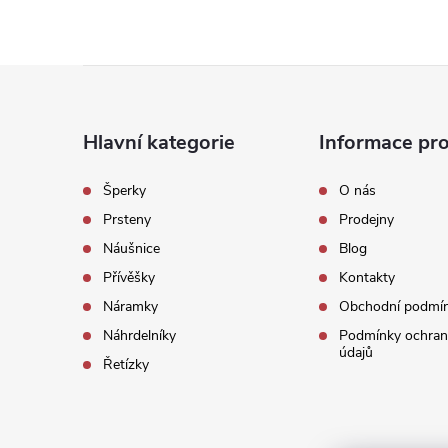
Z
á
Hlavní kategorie
Informace pro
p
Šperky
O nás
Prsteny
Prodejny
a
Náušnice
Blog
t
Přívěšky
Kontakty
Náramky
Obchodní podmí
í
Náhrdelníky
Podmínky ochran
údajů
Řetízky