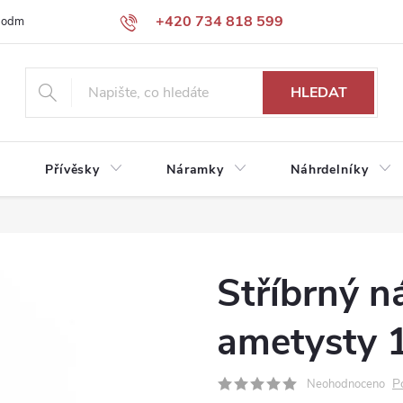
+420 734 818 599
podmínky
Podmínky ochrany osobních údajů
HLEDAT
Přívěsky
Náramky
Náhrdelníky
Stříbrný n
ametysty 
P
Neohodnoceno