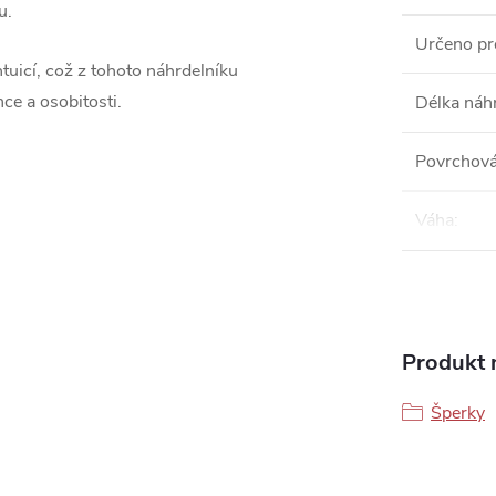
u.
Určeno pr
tuicí, což z tohoto náhrdelníku
ce a osobitosti.
Délka náh
Povrchová
Váha
:
Produkt n
Šperky