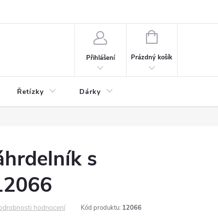
NÁKUPNÍ
KOŠÍK
Prázdný košík
Přihlášení
Řetízky
Dárky
áhrdelník s
12066
odrobnosti hodnocení
Kód produktu:
12066