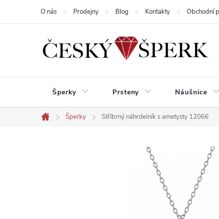
Přejít
O nás
Prodejny
Blog
Kontakty
Obchodní 
na
obsah
Šperky
Prsteny
Náušnice
Šperky
Stříbrný náhrdelník s ametysty 12066
Domů