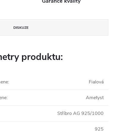
Garance kvality
DISKUZE
etry produktu:
mene
:
Fialová
ene
:
Ametyst
Stříbro AG 925/1000
925