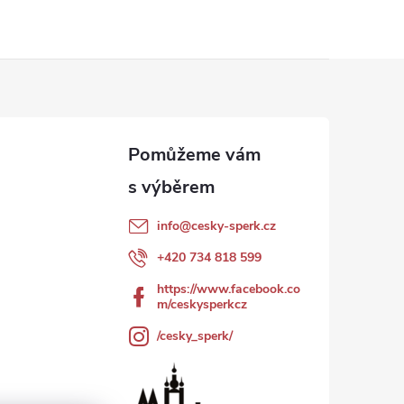
info
@
cesky-sperk.cz
+420 734 818 599
https://www.facebook.co
m/ceskysperkcz
/cesky_sperk/