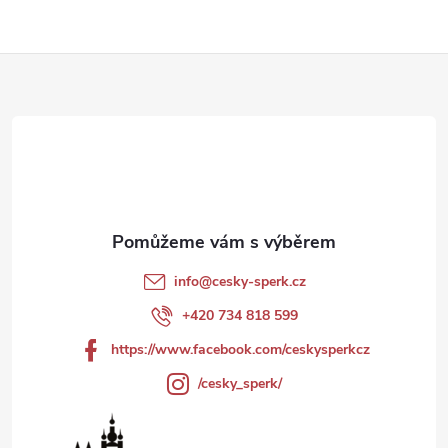
Z
á
p
a
t
info
@
cesky-sperk.cz
í
+420 734 818 599
https://www.facebook.com/ceskysperkcz
/cesky_sperk/