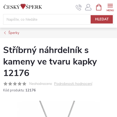
Přejít
NÁKUPNÍ
KOŠÍK
na
obsah
HLEDAT
Šperky
Stříbrný náhrdelník s
kameny ve tvaru kapky
12176
Podrobnosti hodnocení
Neohodnoceno
Kód produktu:
12176