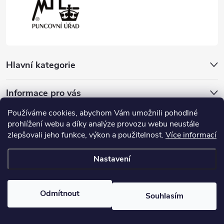
Hlavní kategorie
Informace pro vás
Používáme cookies, abychom Vám umožnili pohodlné
Přijímáme online platby
prohlížení webu a díky analýze provozu webu neustále
zlepšovali jeho funkce, výkon a použitelnost.
Více informací
Nastavení
Copyright 2026
Český Šperk
. Všechna práva vyhrazena.
Odmítnout
Souhlasím
Vytvořil Shoptet