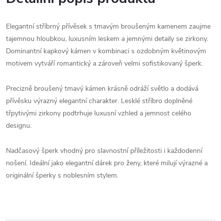
Elegantní stříbrný přívěsek s tmavým broušeným kamenem zaujme
tajemnou hloubkou, luxusním leskem a jemnými detaily se zirkony.
Dominantní kapkový kámen v kombinaci s ozdobným květinovým
motivem vytváří romantický a zároveň velmi sofistikovaný šperk.
Precizně broušený tmavý kámen krásně odráží světlo a dodává
přívěsku výrazný elegantní charakter. Lesklé stříbro doplněné
třpytivými zirkony podtrhuje luxusní vzhled a jemnost celého
designu.
Nadčasový šperk vhodný pro slavnostní příležitosti i každodenní
nošení. Ideální jako elegantní dárek pro ženy, které milují výrazné a
originální šperky s noblesním stylem.