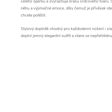
celého šperku a zvýrazňuje krásu srdcového tvaru. 
něhu a výjimečné emoce, díky čemuž je přívěsek id
chcete potěšit.
Stylový doplněk vhodný pro každodenní nošení i slav
doplní jemný elegantní outfit a stane se nepřehlédn