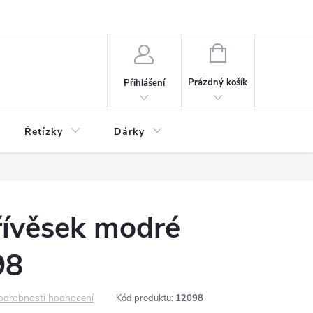
NÁKUPNÍ
KOŠÍK
Prázdný košík
Přihlášení
Řetízky
Dárky
řívěsek modré
98
odrobnosti hodnocení
Kód produktu:
12098