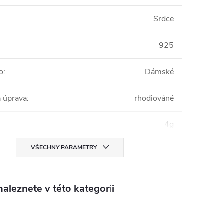
Srdce
925
o
:
Dámské
 úprava
:
rhodiováné
4g
VŠECHNY PARAMETRY
aleznete v této kategorii