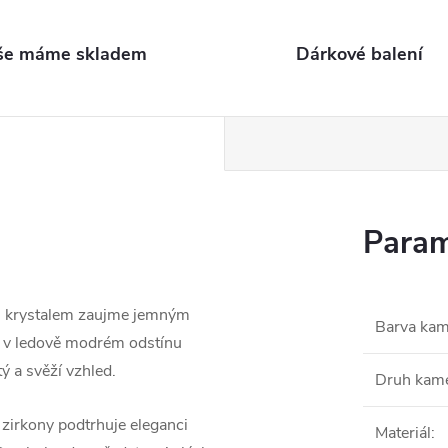
še máme skladem
Dárkové balení
Param
ým krystalem zaujme jemným
Barva ka
 v ledově modrém odstínu
ý a svěží vzhled.
Druh kam
zirkony podtrhuje eleganci
Materiál
: