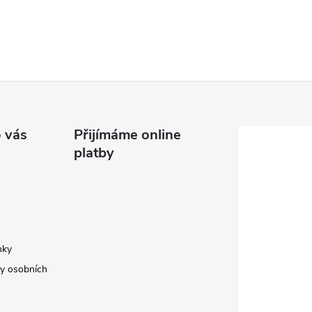
 vás
Přijímáme online
platby
nky
y osobních