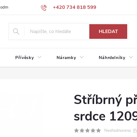
+420 734 818 599
podmínky
Podmínky ochrany osobních údajů
HLEDAT
Přívěsky
Náramky
Náhrdelníky
Stříbrný p
srdce 120
P
Neohodnoceno