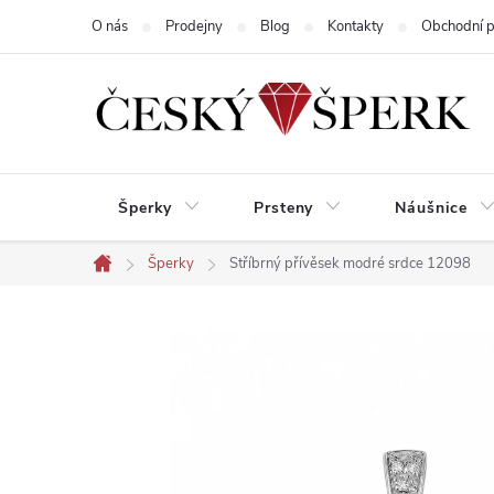
Přejít
O nás
Prodejny
Blog
Kontakty
Obchodní 
na
obsah
Šperky
Prsteny
Náušnice
Šperky
Stříbrný přívěsek modré srdce 12098
Domů