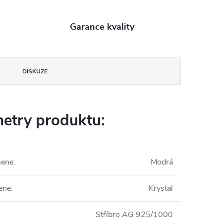
Garance kvality
DISKUZE
etry produktu:
mene
:
Modrá
ene
:
Krystal
Stříbro AG 925/1000