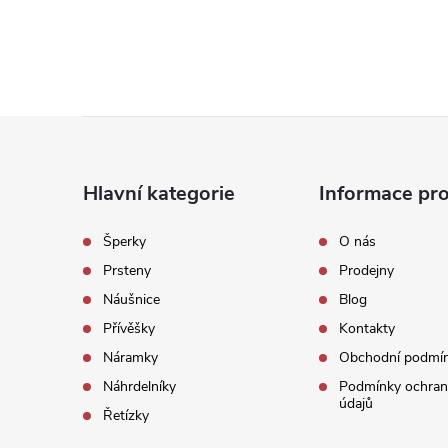
Z
á
Hlavní kategorie
Informace pro
p
Šperky
O nás
Prsteny
Prodejny
a
Náušnice
Blog
t
Přívěšky
Kontakty
Náramky
Obchodní podmí
í
Náhrdelníky
Podmínky ochran
údajů
Řetízky