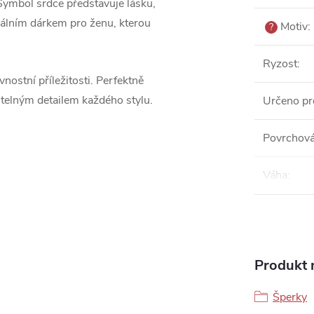
Symbol srdce představuje lásku,
eálním dárkem pro ženu, kterou
Motiv
:
?
Ryzost
:
nostní příležitosti. Perfektně
utelným detailem každého stylu.
Určeno pr
Povrchová
Váha
:
Produkt n
Šperky