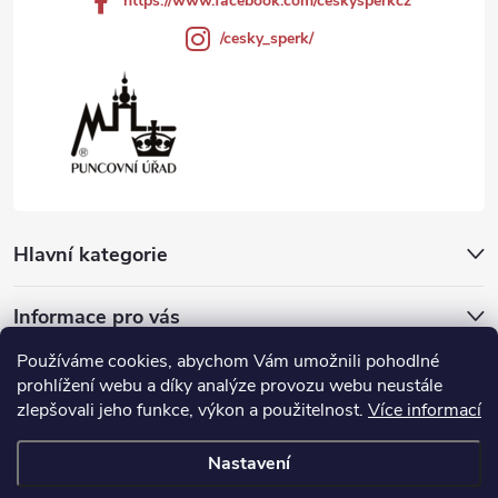
https://www.facebook.com/ceskysperkcz
/cesky_sperk/
Hlavní kategorie
Informace pro vás
Používáme cookies, abychom Vám umožnili pohodlné
Přijímáme online platby
prohlížení webu a díky analýze provozu webu neustále
zlepšovali jeho funkce, výkon a použitelnost.
Více informací
Nastavení