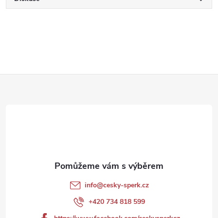
Z
á
p
a
t
info
@
cesky-sperk.cz
í
+420 734 818 599