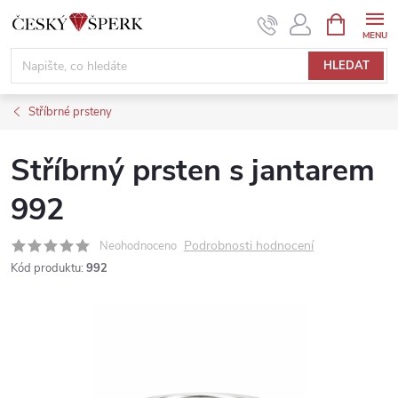
Přejít
NÁKUPNÍ
KOŠÍK
na
obsah
HLEDAT
Stříbrné prsteny
Stříbrný prsten s jantarem
992
Podrobnosti hodnocení
Neohodnoceno
Kód produktu:
992