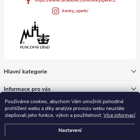
https://www.facebook.com/ceskysperkcz
/cesky_sperk/
Hlavní kategorie
Informace pro vás
Používáme cookies, abychom Vám umožnili pohodlné
Přijímáme online platby
prohlížení webu a díky analýze provozu webu neustále
zlepšovali jeho funkce, výkon a použitelnost.
Více informací
Nastavení