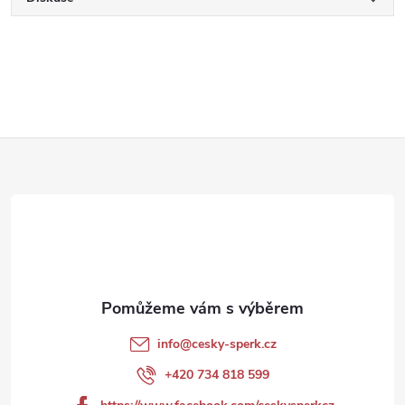
Z
á
p
a
t
info
@
cesky-sperk.cz
í
+420 734 818 599