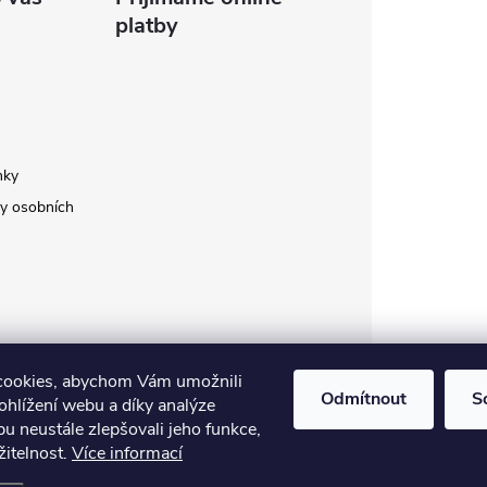
platby
nky
y osobních
cookies, abychom Vám umožnili
Odmítnout
S
ohlížení webu a díky analýze
u neustále zlepšovali jeho funkce,
žitelnost.
Více informací