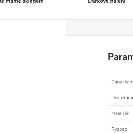
še máme skladem
Dárkové balení
Param
Barva ka
Druh kam
Materiál
:
Ryzost
: