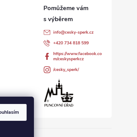
info
@
cesky-sperk.cz
+420 734 818 599
https://www.facebook.co
m/ceskysperkcz
/cesky_sperk/
ouhlasím