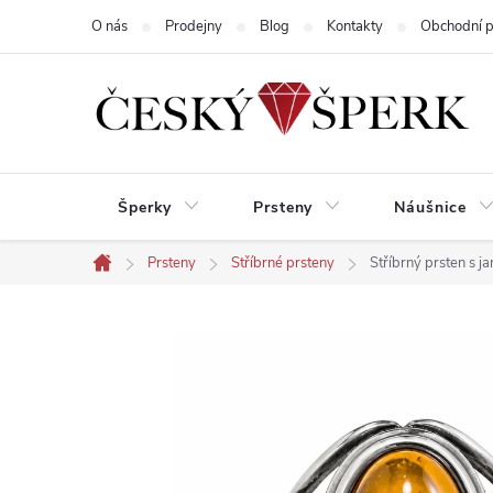
Přejít
O nás
Prodejny
Blog
Kontakty
Obchodní 
na
obsah
Šperky
Prsteny
Náušnice
Prsteny
Stříbrné prsteny
Stříbrný prsten s 
Domů