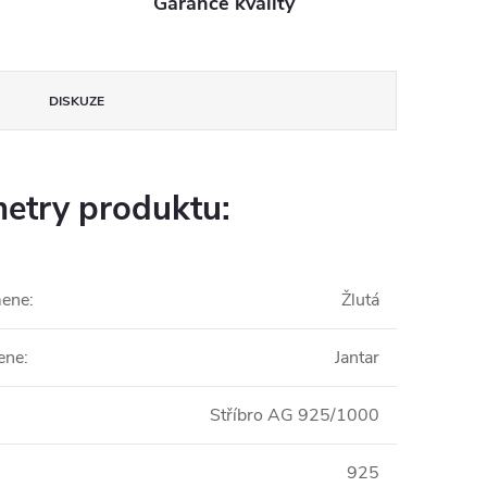
Garance kvality
DISKUZE
etry produktu:
mene
:
Žlutá
ene
:
Jantar
Stříbro AG 925/1000
925