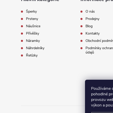
p
Šperky
O nás
Prsteny
Prodejny
a
Náušnice
Blog
t
Přívěšky
Kontakty
Náramky
Obchodní podmí
í
Náhrdelníky
Podmínky ochran
údajů
Řetízky
Používáme 
pohodlné pr
provozu web
výkon a pou