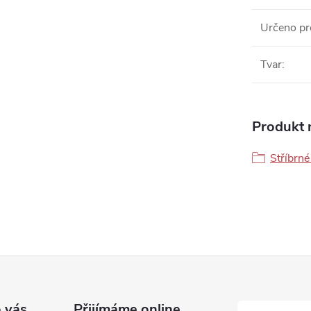
Určeno pr
Tvar
:
Produkt n
Stříbrné
 vás
Přijímáme online