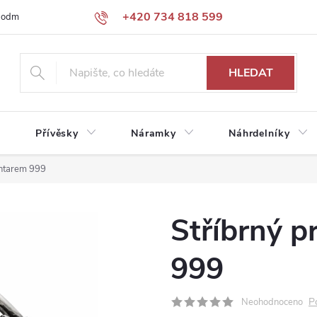
+420 734 818 599
podmínky
Podmínky ochrany osobních údajů
HLEDAT
Přívěsky
Náramky
Náhrdelníky
jantarem 999
Stříbrný p
999
P
Neohodnoceno