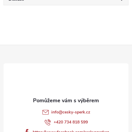
Z
á
p
a
t
info
@
cesky-sperk.cz
í
+420 734 818 599