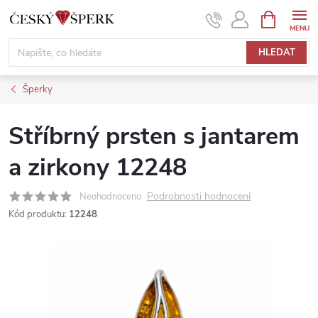
Přejít
NÁKUPNÍ
KOŠÍK
na
obsah
HLEDAT
Šperky
Stříbrný prsten s jantarem
a zirkony 12248
Podrobnosti hodnocení
Neohodnoceno
Kód produktu:
12248