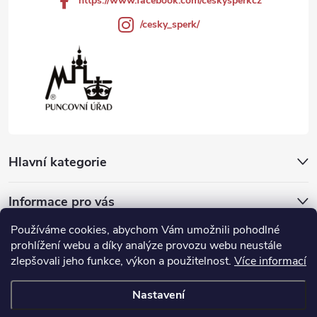
https://www.facebook.com/ceskysperkcz
/cesky_sperk/
Hlavní kategorie
Informace pro vás
Používáme cookies, abychom Vám umožnili pohodlné
Přijímáme online platby
prohlížení webu a díky analýze provozu webu neustále
zlepšovali jeho funkce, výkon a použitelnost.
Více informací
Nastavení