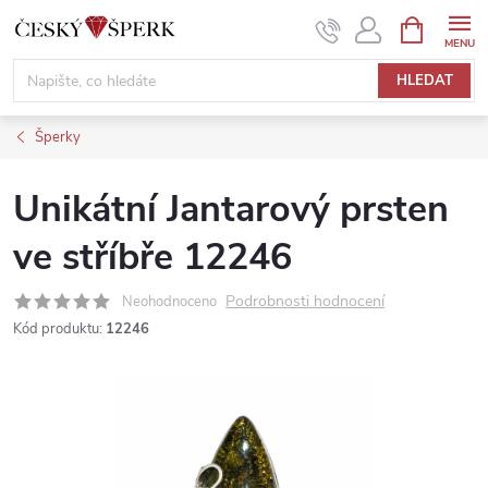
Přejít
NÁKUPNÍ
KOŠÍK
na
obsah
HLEDAT
Šperky
Unikátní Jantarový prsten
ve stříbře 12246
Podrobnosti hodnocení
Neohodnoceno
Kód produktu:
12246