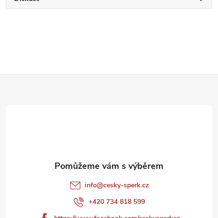
Z
á
p
a
t
info
@
cesky-sperk.cz
í
+420 734 818 599