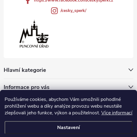
https://www.facebook.com/ceskysperkcz
/cesky_sperk/
Hlavní kategorie
Informace pro vás
Používáme cookies, abychom Vám umožnili pohodlné
Přijímáme online platby
prohlížení webu a díky analýze provozu webu neustále
zlepšovali jeho funkce, výkon a použitelnost.
Více informací
Nastavení