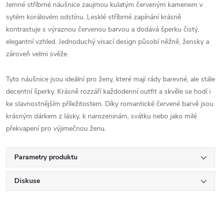
Jemné stříbrné náušnice zaujmou kulatým červeným kamenem v
sytém korálovém odstínu. Lesklé stříbrné zapínání krásně
kontrastuje s výraznou červenou barvou a dodává šperku čistý,
elegantní vzhled. Jednoduchý visací design působí něžně, žensky a
zároveň velmi svěže.
Tyto náušnice jsou ideální pro ženy, které mají rády barevné, ale stále
decentní šperky. Krásně rozzáří každodenní outfit a skvěle se hodí i
ke slavnostnějším příležitostem. Díky romantické červené barvě jsou
krásným dárkem z lásky, k narozeninám, svátku nebo jako milé
překvapení pro výjimečnou ženu.
Parametry produktu
Diskuse