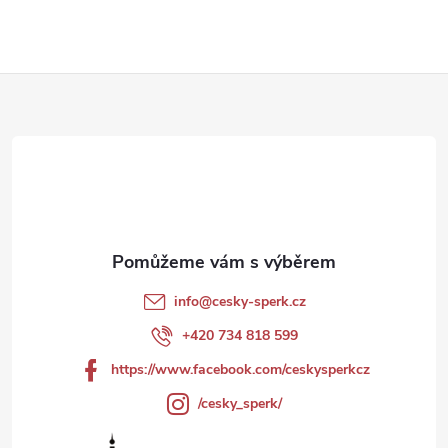
Z
á
p
a
t
info
@
cesky-sperk.cz
í
+420 734 818 599
https://www.facebook.com/ceskysperkcz
/cesky_sperk/