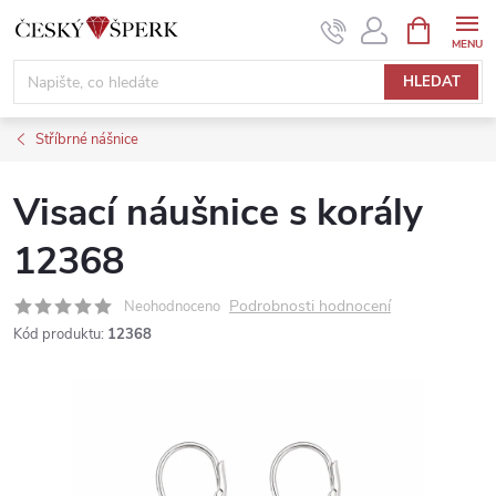
Přejít
NÁKUPNÍ
KOŠÍK
na
obsah
HLEDAT
Stříbrné nášnice
Visací náušnice s korály
12368
Podrobnosti hodnocení
Neohodnoceno
Kód produktu:
12368