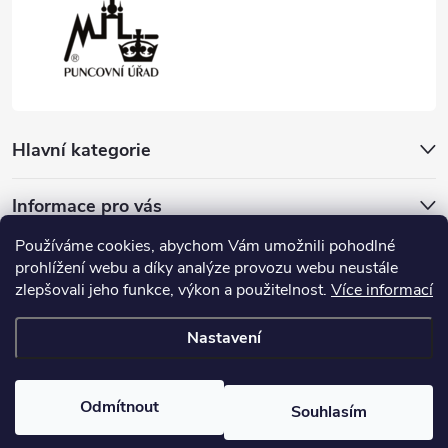
Hlavní kategorie
Informace pro vás
Používáme cookies, abychom Vám umožnili pohodlné
Přijímáme online platby
prohlížení webu a díky analýze provozu webu neustále
zlepšovali jeho funkce, výkon a použitelnost.
Více informací
Nastavení
Copyright 2026
Český Šperk
. Všechna práva vyhrazena.
Odmítnout
Souhlasím
Vytvořil Shoptet