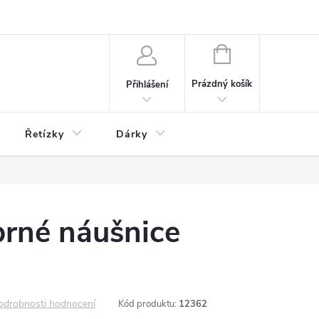
NÁKUPNÍ
KOŠÍK
Prázdný košík
Přihlášení
Řetízky
Dárky
íbrné náušnice
odrobnosti hodnocení
Kód produktu:
12362