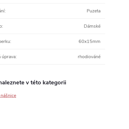
ání
:
Puzeta
o
:
Dámské
perku
:
60x15mm
 úprava
:
rhodiováné
aleznete v této kategorii
 nášnice