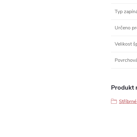
Typ zapín
Určeno pr
Velikost š
Povrchová
Produkt n
Stříbrné