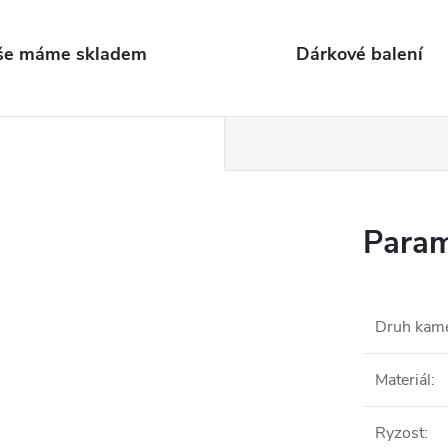
še máme skladem
Dárkové balení
Param
Druh kam
Materiál
:
Ryzost
: