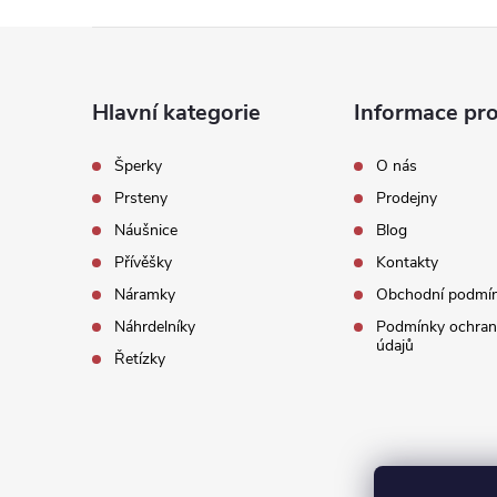
Z
á
Hlavní kategorie
Informace pro
p
Šperky
O nás
Prsteny
Prodejny
a
Náušnice
Blog
t
Přívěšky
Kontakty
Náramky
Obchodní podmí
í
Náhrdelníky
Podmínky ochran
údajů
Řetízky