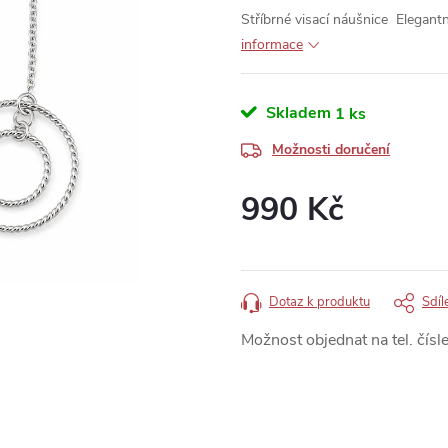
Stříbrné visací náušnice Elegan
informace
Skladem
1 ks
Možnosti doručení
990 Kč
Měrná
cena:
Dotaz k produktu
Sdíl
Možnost objednat na tel. čísle