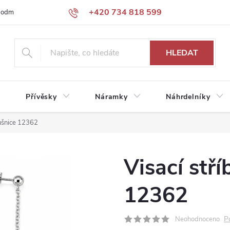
+420 734 818 599
podmínky
Podmínky ochrany osobních údajů
HLEDAT
Přívěsky
Náramky
Náhrdelníky
áušnice 12362
Visací stř
12362
P
Neohodnoceno