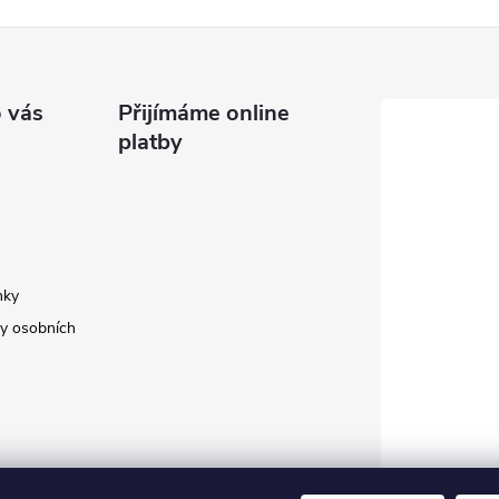
 vás
Přijímáme online
platby
nky
y osobních