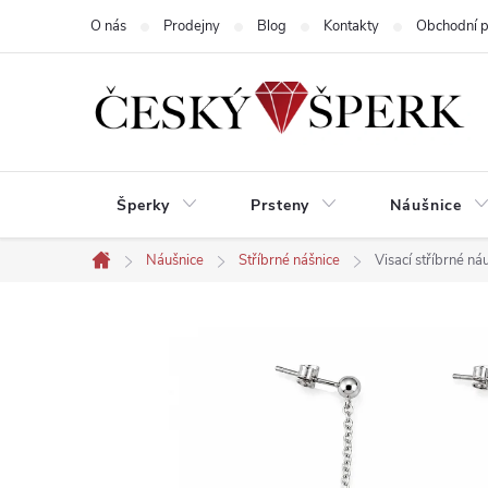
Přejít
O nás
Prodejny
Blog
Kontakty
Obchodní 
na
obsah
Šperky
Prsteny
Náušnice
Náušnice
Stříbrné nášnice
Visací stříbrné n
Domů