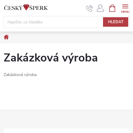
Přejít
NÁKUPNÍ
KOŠÍK
na
obsah
HLEDAT
Domů
Zakázková výroba
Zakázková výroba
Z
á