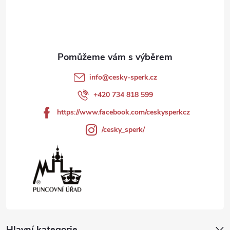
p
a
t
info
@
cesky-sperk.cz
í
+420 734 818 599
https://www.facebook.com/ceskysperkcz
/cesky_sperk/
Hlavní kategorie