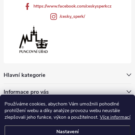
https://www.facebook.com/ceskysperkcz
/cesky_sperk/
Hlavní kategorie
Informace pro vás
Používáme cookies, abychom Vám umožnili pohodlné
Přijímáme online platby
prohlížení webu a díky analýze provozu webu neustále
zlepšovali jeho funkce, výkon a použitelnost.
Více informací
Nastavení