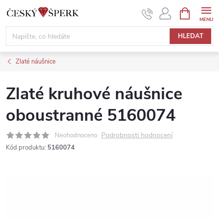
Přejít
NÁKUPNÍ
KOŠÍK
na
obsah
HLEDAT
Zlaté náušnice
Zlaté kruhové náušnice
oboustranné 5160074
Podrobnosti hodnocení
Neohodnoceno
Kód produktu:
5160074