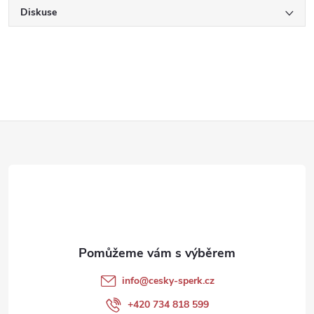
Diskuse
Z
á
p
a
t
info
@
cesky-sperk.cz
í
+420 734 818 599