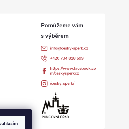
info
@
cesky-sperk.cz
+420 734 818 599
https://www.facebook.co
m/ceskysperkcz
/cesky_sperk/
ouhlasím