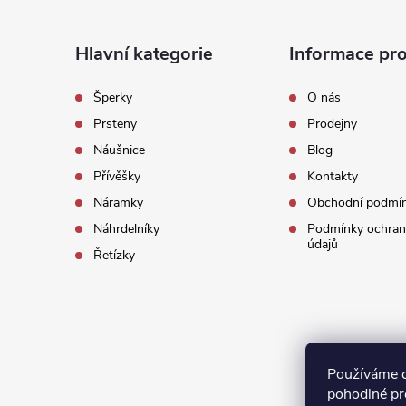
Z
á
Hlavní kategorie
Informace pro
p
Šperky
O nás
Prsteny
Prodejny
a
Náušnice
Blog
t
Přívěšky
Kontakty
Náramky
Obchodní podmí
í
Náhrdelníky
Podmínky ochran
údajů
Řetízky
Používáme 
pohodlné pr