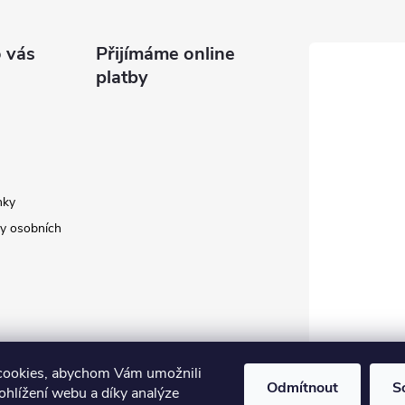
 vás
Přijímáme online
platby
nky
y osobních
cookies, abychom Vám umožnili
Odmítnout
S
ohlížení webu a díky analýze