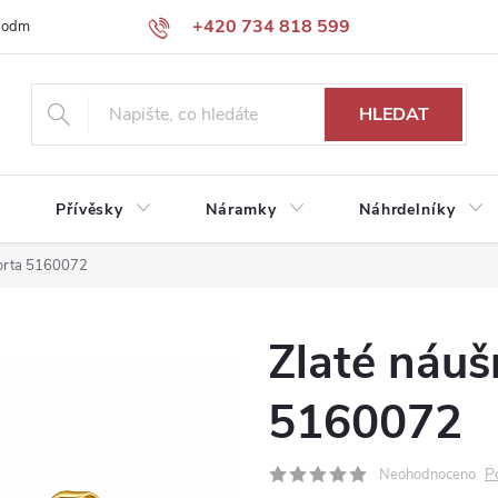
+420 734 818 599
podmínky
Podmínky ochrany osobních údajů
HLEDAT
Přívěsky
Náramky
Náhrdelníky
forta 5160072
Zlaté náuš
5160072
P
Neohodnoceno