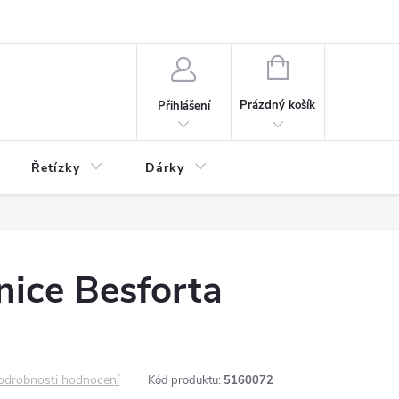
NÁKUPNÍ
KOŠÍK
Prázdný košík
Přihlášení
Řetízky
Dárky
nice Besforta
odrobnosti hodnocení
Kód produktu:
5160072