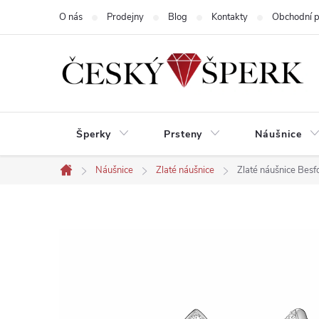
Přejít
O nás
Prodejny
Blog
Kontakty
Obchodní 
na
obsah
Šperky
Prsteny
Náušnice
Náušnice
Zlaté náušnice
Zlaté náušnice Bes
Domů