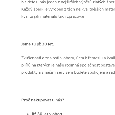
Najdete u nás jeden z nejširších výběrů zlatých špe
Každý šperk je vyroben z těch nejkvalitnějších mate
kvalitu jak materiálu tak i zpracování.
Jsme tu již 30 let.
Zkušenosti a znalosti v oboru, úcta k řemeslu a kval
pilířů na kterých je naše rodinná společnost postav
produkty a s našim servisem budete spokojeni a rád
Proč nakupovat u nás?
Již 30 let v oboru