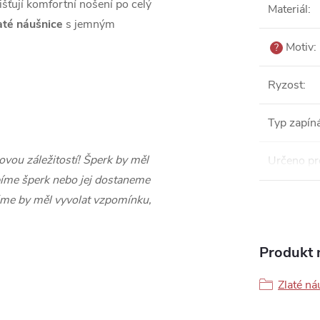
šťují komfortní nošení po celý
Materiál
:
até náušnice
s jemným
Motiv
:
?
Ryzost
:
Typ zapín
ovou záležitostí! Šperk by měl
Určeno pr
íme šperk nebo jej dostaneme
áme by měl vyvolat vzpomínku,
Produkt n
Zlaté ná