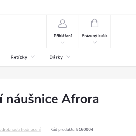
NÁKUPNÍ
KOŠÍK
Prázdný košík
Přihlášení
Řetízky
Dárky
cí náušnice Afrora
odrobnosti hodnocení
Kód produktu:
5160004