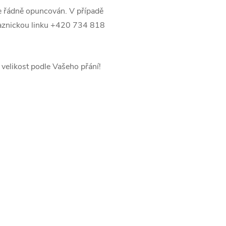
e řádně opuncován. V případě
ákaznickou linku +420 734 818
velikost podle Vašeho přání!