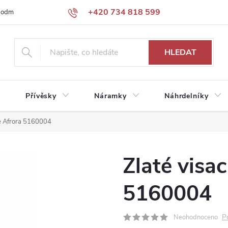
+420 734 818 599
podmínky
Podmínky ochrany osobních údajů
HLEDAT
Přívěsky
Náramky
Náhrdelníky
ce Afrora 5160004
Zlaté visa
5160004
P
Neohodnoceno