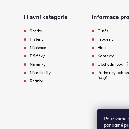
Z
á
Hlavní kategorie
Informace pro
p
Šperky
O nás
Prsteny
Prodejny
a
Náušnice
Blog
t
Přívěšky
Kontakty
Náramky
Obchodní podmí
í
Náhrdelníky
Podmínky ochran
údajů
Řetízky
Používáme 
pohodlné pr