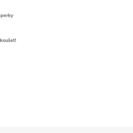
šperky
koušet!