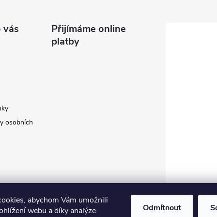
 vás
Přijímáme online
platby
nky
y osobních
cookies, abychom Vám umožnili
Odmítnout
S
ohlížení webu a díky analýze