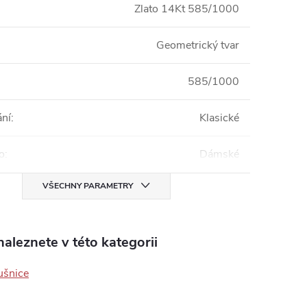
Zlato 14Kt 585/1000
Geometrický tvar
585/1000
ání
:
Klasické
o
:
Dámské
VŠECHNY PARAMETRY
aleznete v této kategorii
ušnice