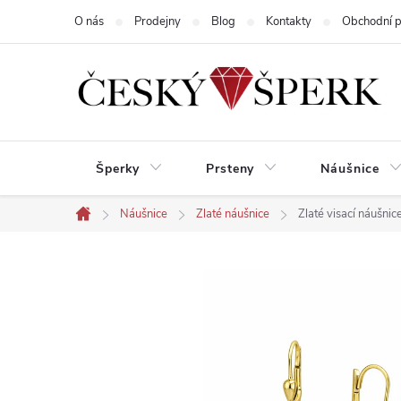
Přejít
O nás
Prodejny
Blog
Kontakty
Obchodní 
na
obsah
Šperky
Prsteny
Náušnice
Náušnice
Zlaté náušnice
Zlaté visací náušni
Domů