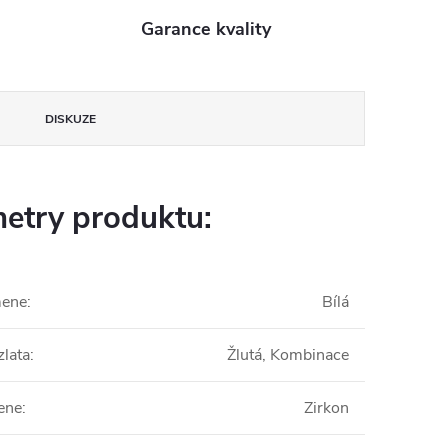
Garance kvality
DISKUZE
etry produktu:
mene
:
Bílá
zlata
:
Žlutá, Kombinace
ene
:
Zirkon