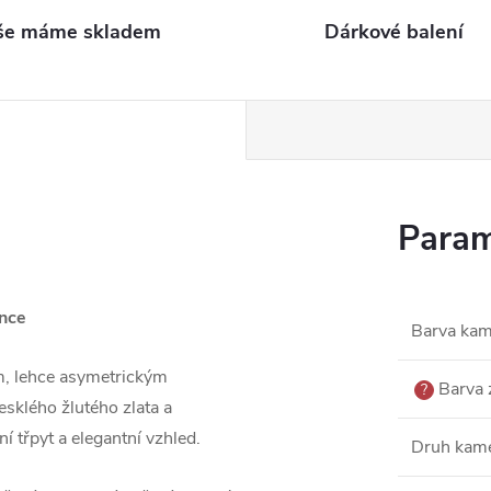
še máme skladem
Dárkové balení
Param
ance
Barva ka
, lehce asymetrickým
Barva 
?
sklého žlutého zlata a
třpyt a elegantní vzhled.
Druh kam