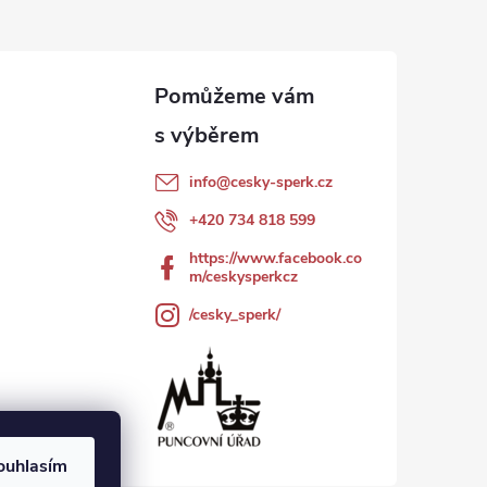
info
@
cesky-sperk.cz
+420 734 818 599
https://www.facebook.co
m/ceskysperkcz
/cesky_sperk/
ouhlasím