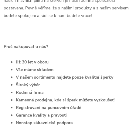
našich hlavních pilířů na kterých je naše rodinná společnost
postavena. Pevně věříme, že s našimi produkty a s našim servisem
budete spokojeni a rádi se k nám budete vracet
Proč nakupovat u nás?
Již 30 let v oboru
Vše máme skladem
V našem sortimentu najdete pouze kvalitní šperky
Široký výběr
Rodinná firma
Kamenná prodejna, kde si šperk můžete vyzkoušet!
Registrovaní na puncovním úřadě
Garance kvality a pravosti
Nonstop zákaznická podpora