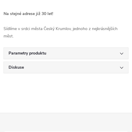
Na stejné adrese již 30 let!
Sídlíme v srdci města Český Krumlov, jednoho z nejkrásnějších
měst.
Parametry produktu
Diskuse
Z