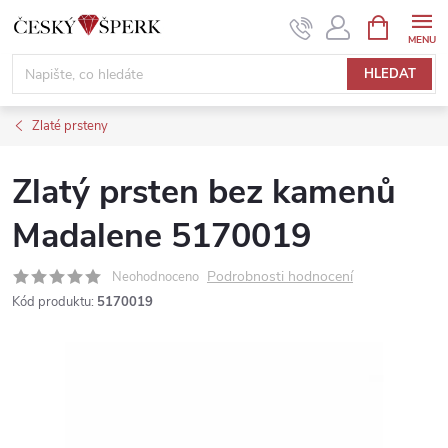
Přejít
NÁKUPNÍ
KOŠÍK
na
obsah
HLEDAT
Zlaté prsteny
Zlatý prsten bez kamenů
Madalene 5170019
Podrobnosti hodnocení
Neohodnoceno
Kód produktu:
5170019