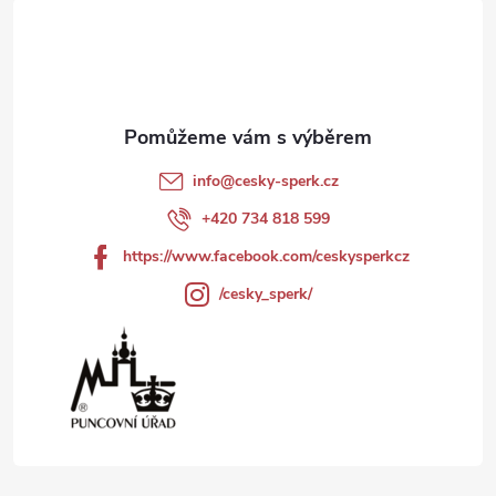
á
p
a
t
info
@
cesky-sperk.cz
í
+420 734 818 599
https://www.facebook.com/ceskysperkcz
/cesky_sperk/